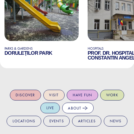
PARKS & GARDENS
HOSPITALS
DORULEȚILOR PARK
PROF. DR. HOSPITA
CONSTANTIN ANGE
DISCOVER
VISIT
HAVE FUN
WORK
LIVE
ABOUT
LOCATIONS
EVENTS
ARTICLES
NEWS