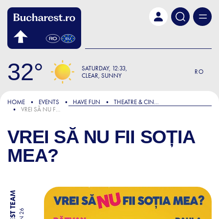
Skip to main content
32
SATURDAY
12:33
RO
CLEAR, SUNNY
HOME
EVENTS
HAVE FUN
THEATRE & CINEMA
VREI SĂ NU FII SOȚIA MEA?
VREI SĂ NU FII SOȚIA
MEA?