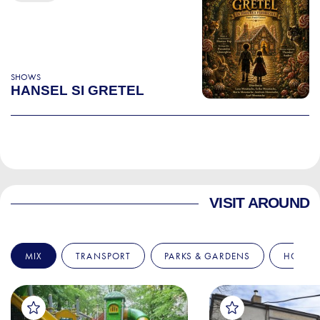
SHOWS
HANSEL SI GRETEL
VISIT AROUND
MIX
TRANSPORT
PARKS & GARDENS
HOSPIT