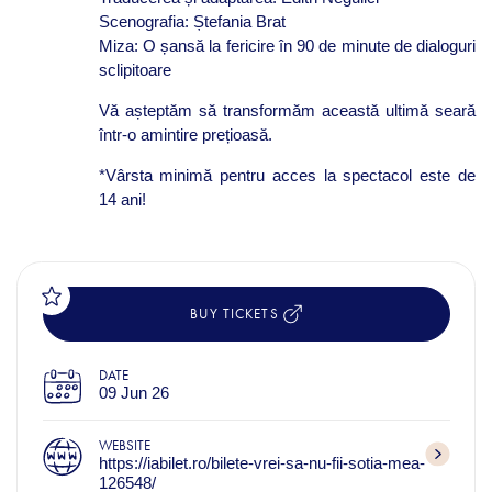
Scenografia: Ștefania Brat
Miza: O șansă la fericire în 90 de minute de dialoguri
sclipitoare
Vă așteptăm să transformăm această ultimă seară
într-o amintire prețioasă.
*Vârsta minimă pentru acces la spectacol este de
14 ani!
BUY TICKETS
DATE
09 Jun 26
WEBSITE
https://iabilet.ro/bilete-vrei-sa-nu-fii-sotia-mea-
126548/