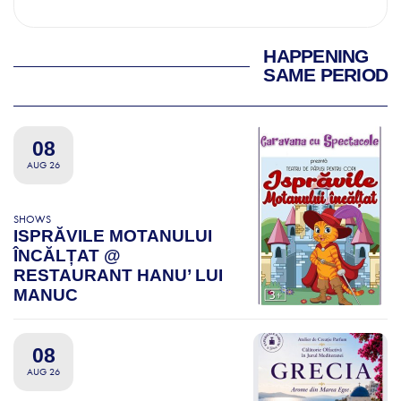
HAPPENING
SAME PERIOD
08
AUG 26
SHOWS
ISPRĂVILE MOTANULUI
ÎNCĂLȚAT @
RESTAURANT HANU’ LUI
MANUC
08
AUG 26