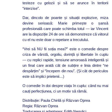
testeze cu gelozii și să se arunce în teritorii
“interzise”.
Dar, dincolo de poante și situații explozive, miza
devine serioasă: Marie primește o șansă
profesională care poate schimba totul — iar Vincent
are la dispoziție 24 de ore să demonstreze că viitorul
cu el nu este doar o repetare a trecutului.
“Vrei să NU fii soția mea?” este o comedie despre
criza de vârstă, orgoliu, dorință și libertate în cuplu
— cu replici rapide, tensiune amoroasă inteligentă și
un final care arată cât de subțire e linia dintre “ne
despărțim” și “începem din nou”. (Și cât de periculos
este să implici prietenii…)
O comedie în doi despre viața în cuplu: când nu mai
cauți perfecțiunea, ci un motiv să rămâi.
Distribuție: Paula Chirilă și Răzvan Oprea
Regia: Răzvan Oprea
Traducerea și adaptarea: Edith Negulici