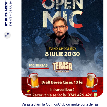
BY BUCHAREST TEAM
08 JUL 26
EVENTS
Vă așteptăm la ComicsClub cu multe porții de râs!