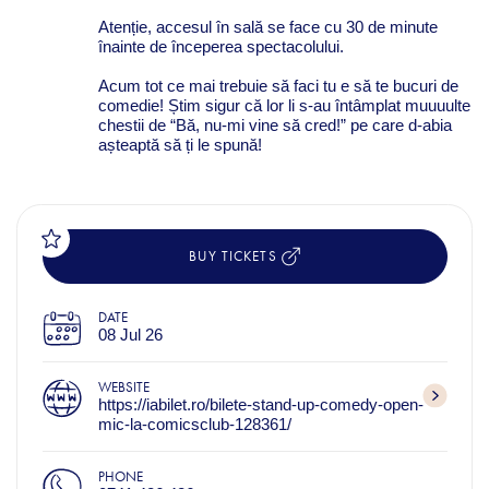
Atenție, accesul în sală se face cu 30 de minute
înainte de începerea spectacolului.
Acum tot ce mai trebuie să faci tu e să te bucuri de
comedie! Știm sigur că lor li s-au întâmplat muuuulte
chestii de “Bă, nu-mi vine să cred!” pe care d-abia
așteaptă să ți le spună!
BUY TICKETS
DATE
08 Jul 26
WEBSITE
https://iabilet.ro/bilete-stand-up-comedy-open-
mic-la-comicsclub-128361/
PHONE