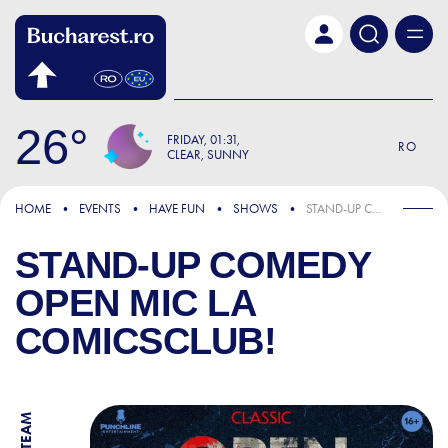
Skip to main content
26
FRIDAY
01:31
RO
CLEAR, SUNNY
HOME
EVENTS
HAVE FUN
SHOWS
STAND-UP COMEDY OPEN MIC LA COMICSCLUB!
STAND-UP COMEDY
OPEN MIC LA
COMICSCLUB!