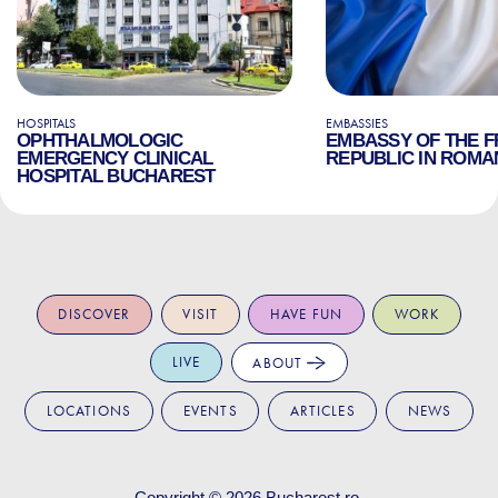
HOSPITALS
EMBASSIES
OPHTHALMOLOGIC
EMBASSY OF THE 
EMERGENCY CLINICAL
REPUBLIC IN ROMA
HOSPITAL BUCHAREST
DISCOVER
VISIT
HAVE FUN
WORK
LIVE
ABOUT
LOCATIONS
EVENTS
ARTICLES
NEWS
Copyright © 2026
Bucharest.ro
.