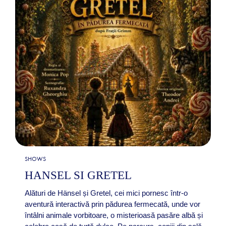
SHOWS
HANSEL SI GRETEL
Alături de Hänsel și Gretel, cei mici pornesc într-o
aventură interactivă prin pădurea fermecată, unde vor
întâlni animale vorbitoare, o misterioasă pasăre albă și