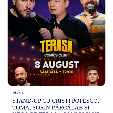
SHOWS
STAND-UP CU CRISTI POPESCO,
TOMA, SORIN PÂRCĂLAB ȘI