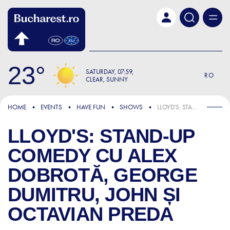
Skip to main content
23
SATURDAY
07:59
RO
CLEAR, SUNNY
HOME
EVENTS
HAVE FUN
SHOWS
LLOYD'S: STAND-UP COMEDY CU ALEX DOBROTĂ, GEORGE DUMITRU, JOHN ȘI OCTAVIAN PREDA
LLOYD'S: STAND-UP
COMEDY CU ALEX
DOBROTĂ, GEORGE
DUMITRU, JOHN ȘI
OCTAVIAN PREDA