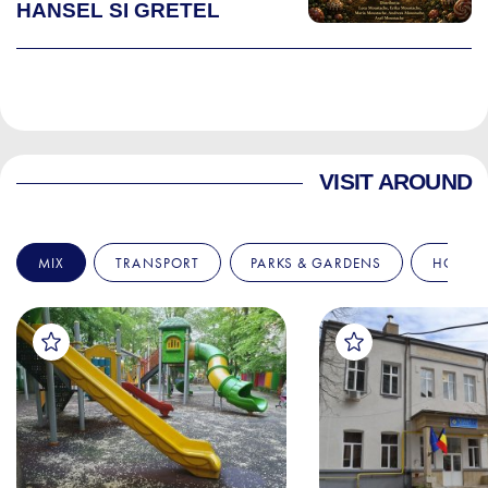
HANSEL SI GRETEL
VISIT AROUND
MIX
TRANSPORT
PARKS & GARDENS
HOSPIT