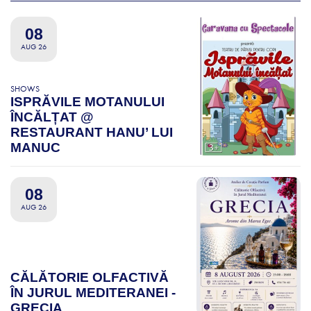
08
AUG 26
SHOWS
ISPRĂVILE MOTANULUI
ÎNCĂLȚAT @
RESTAURANT HANU’ LUI
MANUC
08
AUG 26
CĂLĂTORIE OLFACTIVĂ
ÎN JURUL MEDITERANEI -
GRECIA