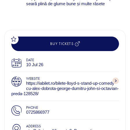
seară plină de glume bune și multe râsete
BUY TICKETS
DATE
10 Jul 26
WEBSITE
https://iabilet.ro/bilete-lloyd-s-stand-up-comedy-
cu-alex-dobrota-george-dumitru-john-si-octavian-
preda-128528/
PHONE
0725866977
ADDRESS