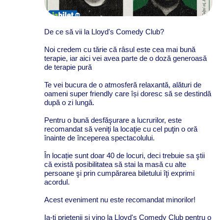
De ce să vii la Lloyd's Comedy Club?
Noi credem cu tărie că râsul este cea mai bună
terapie, iar aici vei avea parte de o doză generoasă
de terapie pură
Te vei bucura de o atmosferă relaxantă, alături de
oameni super friendly care își doresc să se destindă
după o zi lungă.
Pentru o bună desfăşurare a lucrurilor, este
recomandat să veniţi la locaţie cu cel puţin o oră
înainte de începerea spectacolului.
În locație sunt doar 40 de locuri, deci trebuie sa ştii
că există posibilitatea să stai la masă cu alte
persoane şi prin cumpărarea biletului îţi exprimi
acordul.
Acest eveniment nu este recomandat minorilor!
Ia-ți prietenii și vino la Lloyd's Comedy Club pentru o