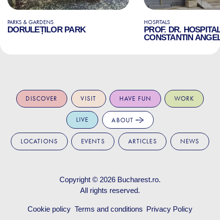
PARKS & GARDENS
HOSPITALS
DORULEȚILOR PARK
PROF. DR. HOSPITA
CONSTANTIN ANGE
DISCOVER
VISIT
HAVE FUN
WORK
LIVE
ABOUT
LOCATIONS
EVENTS
ARTICLES
NEWS
Copyright © 2026
Bucharest.ro
.
All rights reserved.
Cookie policy
Terms and conditions
Privacy Policy