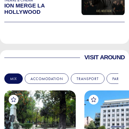
THEATRE & CINEMA
ION MERGE LA
HOLLYWOOD
VISIT AROUND
MIX
ACCOMODATION
TRANSPORT
PARKS &