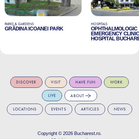
PARKS & GARDENS
HOSPITALS
GRĂDINA ICOANEI PARK
OPHTHALMOLOGIC
EMERGENCY CLINI
HOSPITAL BUCHAR
DISCOVER
VISIT
HAVE FUN
WORK
LIVE
ABOUT
LOCATIONS
EVENTS
ARTICLES
NEWS
Copyright © 2026
Bucharest.ro
.