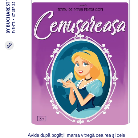
BY BUCHAREST TEAM
07 SEP 25
EVENTS
Avide după bogății, mama vitregă cea rea şi cele