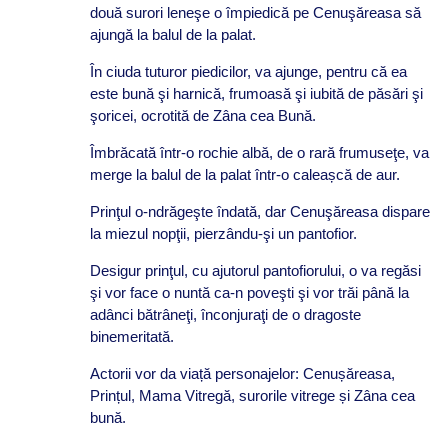
două surori leneşe o împiedică pe Cenuşăreasa să
ajungă la balul de la palat.
În ciuda tuturor piedicilor, va ajunge, pentru că ea
este bună şi harnică, frumoasă şi iubită de păsări şi
şoricei, ocrotită de Zâna cea Bună.
Îmbrăcată într-o rochie albă, de o rară frumuseţe, va
merge la balul de la palat într-o caleașcă de aur.
Prinţul o-ndrăgeşte îndată, dar Cenuşăreasa dispare
la miezul nopţii, pierzându-şi un pantofior.
Desigur prinţul, cu ajutorul pantofiorului, o va regăsi
şi vor face o nuntă ca-n poveşti şi vor trăi până la
adânci bătrâneţi, înconjuraţi de o dragoste
binemeritată.
Actorii vor da viață personajelor: Cenușăreasa,
Prințul, Mama Vitregă, surorile vitrege și Zâna cea
bună.