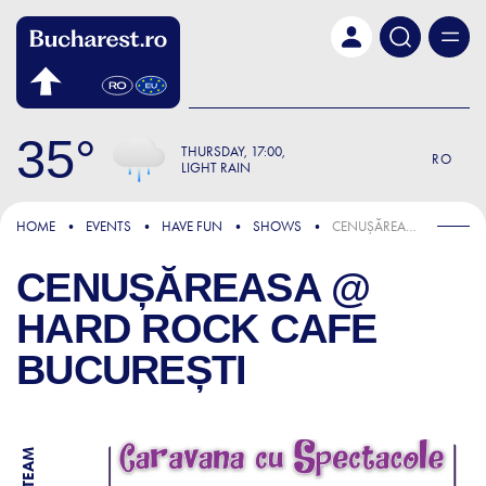
Skip to main content
35
THURSDAY
17:00
RO
LIGHT RAIN
HOME
EVENTS
HAVE FUN
SHOWS
CENUȘĂREASA @ HARD ROCK CAFE BUCUREȘTI
CENUȘĂREASA @
HARD ROCK CAFE
BUCUREȘTI