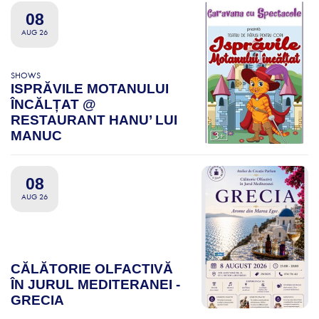
08
AUG 26
SHOWS
ISPRĂVILE MOTANULUI
ÎNCĂLȚAT @
RESTAURANT HANU’ LUI
MANUC
08
AUG 26
CĂLĂTORIE OLFACTIVĂ
ÎN JURUL MEDITERANEI -
GRECIA