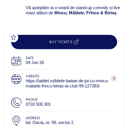
Vă așteptăm la o seară de stand-up comedy și live
roast alături de
Mincu, Mălăele, Frîncu & Birtaș
BUY TICKETS
DATE
04 Jun 26
WEBSITE
https://iabilet.ro/bilete-bataie-de-joi-cu-mincu-
malaele-frincu-birtas-la-club-99-127383/
PHONE
0733 500 301
ADDRESS
bd. Dacia, nr. 99, sector 2