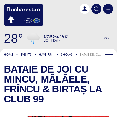
Skip to main content
28
SATURDAY
19:45
RO
LIGHT RAIN
HOME
EVENTS
HAVE FUN
SHOWS
BATAIE DE JOI CU MINCU, MĂLĂELE, FRÎNCU & BIRTAȘ LA CLUB 99
BATAIE DE JOI CU
MINCU, MĂLĂELE,
FRÎNCU & BIRTAȘ LA
CLUB 99