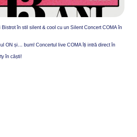
Bistrot în stil silent & cool cu un Silent Concert COMA în
onul ON și… bum! Concertul live COMA îți intră direct în
y în căști!