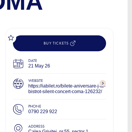
OMA
BUY TICKETS
DATE
21 May 26
WEBSITE
https://iabilet.ro/bilete-aniversare-j-ai-
bistrot-silent-concert-coma-126232/
PHONE
0790 229 922
ADDRESS
Calea Griviței, nr.55, sector 1,