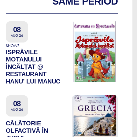
SAME PERIOD
08
AUG 26
SHOWS
ISPRĂVILE
MOTANULUI
ÎNCĂLȚAT @
RESTAURANT
HANU’ LUI MANUC
08
AUG 26
CĂLĂTORIE
OLFACTIVĂ ÎN