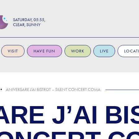
SATURDAY
05:55
CLEAR, SUNNY
VISIT
HAVE FUN
WORK
LIVE
LOCAT
ANIVERSARE J’AI BISTROT – SILENT CONCERT COMA
RE J’AI BI