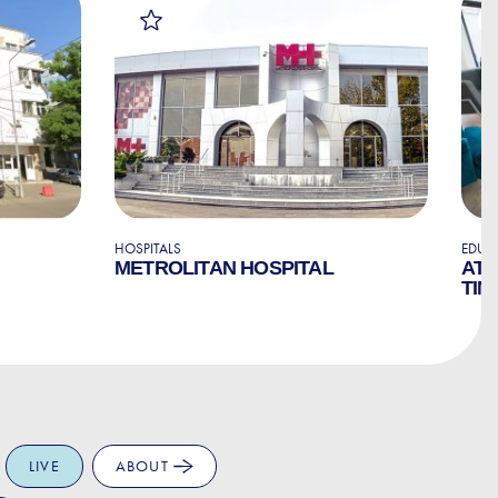
HOSPITALS
EDUC
METROLITAN HOSPITAL
ATL
TIN
LIVE
ABOUT