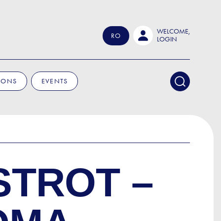
WELCOME,
RO
LOGIN
IONS
EVENTS
STROT –