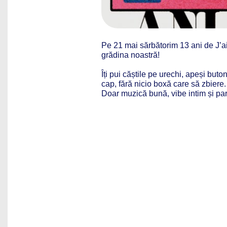
Pe 21 mai sărbătorim 13 ani de J’ai 
grădina noastră!
Îți pui căștile pe urechi, apeși but
cap, fără nicio boxă care să zbiere.
Doar muzică bună, vibe intim și part