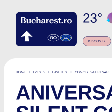
Skip to main content
23
DISCOVER
HOME
EVENTS
HAVE FUN
CONCERTS & FESTIVALS
ANIVERSA