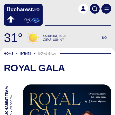
Skip to main content
31
SATURDAY
10:31
RO
CLEAR, SUNNY
HOME
EVENTS
ROYAL GALA
ROYAL GALA
BY BUCHAREST TEAM
09 DEC 26