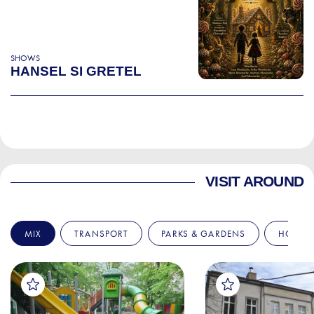
SHOWS
HANSEL SI GRETEL
VISIT AROUND
MIX
TRANSPORT
PARKS & GARDENS
HOSPIT