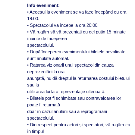
Info eveniment:
• Accesul la eveniment se va face începând cu ora
19:00.
• Spectacolul va începe la ora 20:00.
• Vă rugăm să vă prezentați cu cel puțin 15 minute
înainte de începerea
spectacolului.
• După începerea evenimentului biletele nevalidate
sunt anulate automat.
• Ratarea vizionarii unui spectacol din cauza
neprezentării la ora
anunțată, nu dă dreptul la returnarea costului biletului
sau la
utilizarea lui la o reprezentație ulterioară.
• Biletele pot fi schimbate sau contravaloarea lor
poate fi returnată
doar în cazul anulării sau a reprogramării
spectacolului.
• Din respect pentru actori și spectatori, vă rugăm ca
în timpul