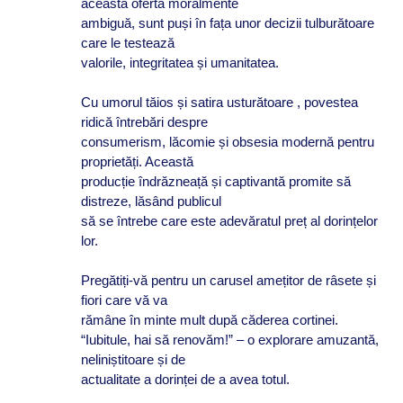
această ofertă moralmente
ambiguă, sunt puși în fața unor decizii tulburătoare
care le testează
valorile, integritatea și umanitatea.
Cu umorul tăios și satira usturătoare , povestea
ridică întrebări despre
consumerism, lăcomie și obsesia modernă pentru
proprietăți. Această
producție îndrăzneață și captivantă promite să
distreze, lăsând publicul
să se întrebe care este adevăratul preț al dorințelor
lor.
Pregătiți-vă pentru un carusel amețitor de râsete și
fiori care vă va
rămâne în minte mult după căderea cortinei.
“Iubitule, hai să renovăm!” – o explorare amuzantă,
neliniștitoare și de
actualitate a dorinței de a avea totul.