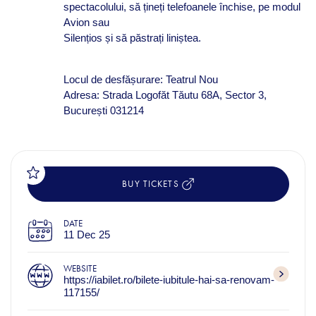
spectacolului, să țineți telefoanele închise, pe modul
Avion sau
Silențios și să păstrați liniștea.
Locul de desfășurare: Teatrul Nou
Adresa: Strada Logofăt Tăutu 68A, Sector 3,
București 031214
BUY TICKETS
DATE
11 Dec 25
WEBSITE
https://iabilet.ro/bilete-iubitule-hai-sa-renovam-
117155/