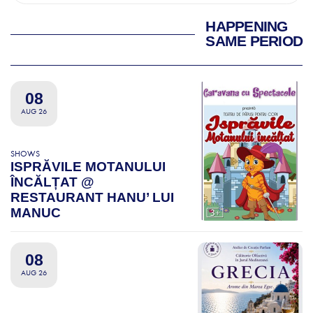
HAPPENING
SAME PERIOD
08
AUG 26
SHOWS
ISPRĂVILE MOTANULUI
ÎNCĂLȚAT @
RESTAURANT HANU’ LUI
MANUC
08
AUG 26