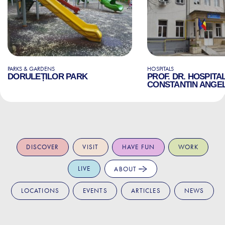
PARKS & GARDENS
HOSPITALS
DORULEȚILOR PARK
PROF. DR. HOSPITA
CONSTANTIN ANGE
DISCOVER
VISIT
HAVE FUN
WORK
LIVE
ABOUT
LOCATIONS
EVENTS
ARTICLES
NEWS