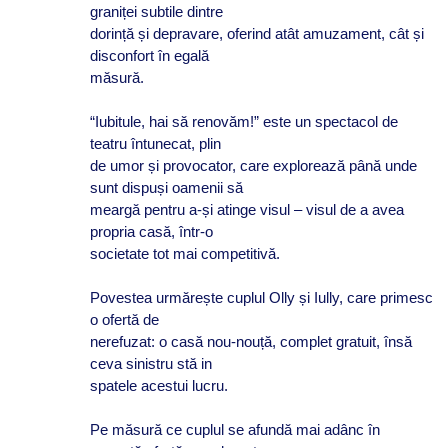
graniței subtile dintre
dorință și depravare, oferind atât amuzament, cât și
disconfort în egală
măsură.
“Iubitule, hai să renovăm!” este un spectacol de
teatru întunecat, plin
de umor și provocator, care explorează până unde
sunt dispuși oamenii să
meargă pentru a-și atinge visul – visul de a avea
propria casă, într-o
societate tot mai competitivă.
Povestea urmărește cuplul Olly și Iully, care primesc
o ofertă de
nerefuzat: o casă nou-nouță, complet gratuit, însă
ceva sinistru stă in
spatele acestui lucru.
Pe măsură ce cuplul se afundă mai adânc în