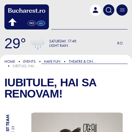
Skip to main content
29
SATURDAY
17:49
RO
LIGHT RAIN
HOME
EVENTS
HAVE FUN
THEATRE & CINEMA
IUBITULE, HAI SA RENOVAM!
IUBITULE, HAI SA
RENOVAM!