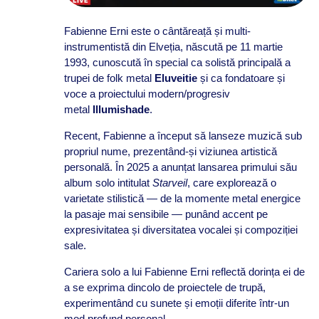
Fabienne Erni este o cântăreață și multi-
instrumentistă din Elveția, născută pe 11 martie
1993, cunoscută în special ca solistă principală a
trupei de folk metal
Eluveitie
și ca fondatoare și
voce a proiectului modern/progresiv
metal
Illumishade
.
Recent, Fabienne a început să lanseze muzică sub
propriul nume, prezentând-și viziunea artistică
personală. În 2025 a anunțat lansarea primului său
album solo intitulat
Starveil
, care explorează o
varietate stilistică — de la momente metal energice
la pasaje mai sensibile — punând accent pe
expresivitatea și diversitatea vocalei și compoziției
sale.
Cariera solo a lui Fabienne Erni reflectă dorința ei de
a se exprima dincolo de proiectele de trupă,
experimentând cu sunete și emoții diferite într-un
mod profund personal.