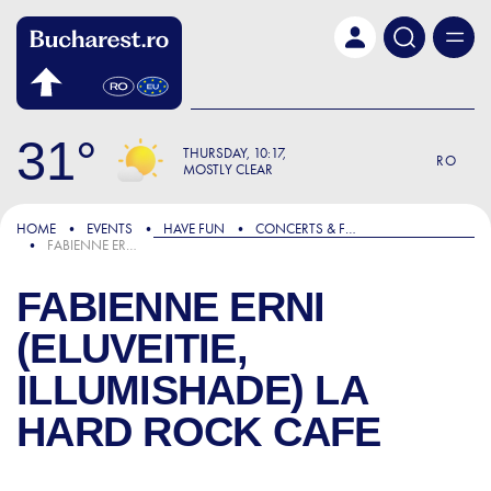
Skip to main content
31
THURSDAY
10:17
RO
MOSTLY CLEAR
HOME
EVENTS
HAVE FUN
CONCERTS & FESTIVALS
FABIENNE ERNI (ELUVEITIE, ILLUMISHADE) LA HARD ROCK CAFE
FABIENNE ERNI
(ELUVEITIE,
ILLUMISHADE) LA
HARD ROCK CAFE