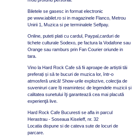
Biletele se gasesc in format electronic
pe www.iabilet.ro si in magazinele Flanco, Metrou
Unirii 1, Muzica si pe terminalele Selfpay.
Online, puteti plati cu cardul, Paypal,carduri de
tichete culturale Sodexo, pe factura la Vodafone sau
Orange sau ramburs prin Fan Courier oriunde in
tara.
Vino la Hard Rock Cafe să fii aproape de artiștii tăi
preferați și să te bucuri de muzica lor, într-o
atmosferă unică! Show-urile explozive, colecţia de
suveniruri care îți reamintesc de legendele muzicii și
calitatea sunetului îţi garantează cea mai placută
experienţă live.
Hard Rock Cafe Bucuresti se afla in parcul
Herastrau - Soseaua Kiseleff, nr. 32
Locatia dispune si de cateva sute de locuri de
parcare.