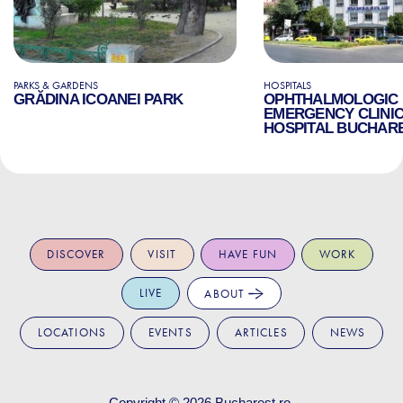
PARKS & GARDENS
HOSPITALS
GRĂDINA ICOANEI PARK
OPHTHALMOLOGIC
EMERGENCY CLINI
HOSPITAL BUCHAR
DISCOVER
VISIT
HAVE FUN
WORK
LIVE
ABOUT
LOCATIONS
EVENTS
ARTICLES
NEWS
Copyright © 2026
Bucharest.ro
.