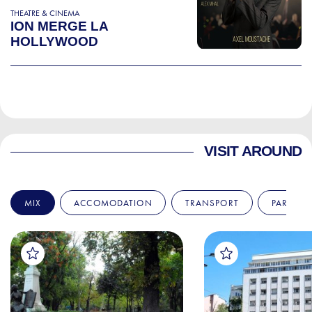
THEATRE & CINEMA
ION MERGE LA
HOLLYWOOD
VISIT AROUND
MIX
ACCOMODATION
TRANSPORT
PARKS &