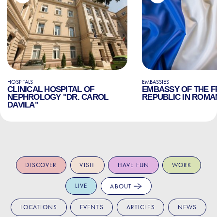
HOSPITALS
EMBASSIES
CLINICAL HOSPITAL OF
EMBASSY OF THE 
NEPHROLOGY "DR. CAROL
REPUBLIC IN ROMA
DAVILA"
DISCOVER
VISIT
HAVE FUN
WORK
LIVE
ABOUT
LOCATIONS
EVENTS
ARTICLES
NEWS