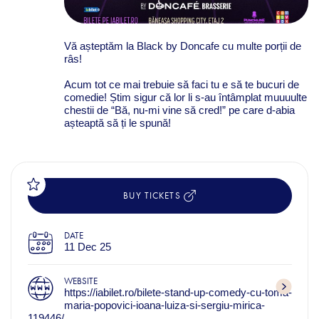
Vă așteptăm la Black by Doncafe cu multe porții de
râs!
Acum tot ce mai trebuie să faci tu e să te bucuri de
comedie! Știm sigur că lor li s-au întâmplat muuuulte
chestii de “Bă, nu-mi vine să cred!” pe care d-abia
așteaptă să ți le spună!
BUY TICKETS
DATE
11 Dec 25
WEBSITE
https://iabilet.ro/bilete-stand-up-comedy-cu-toma-
maria-popovici-ioana-luiza-si-sergiu-mirica-
119446/