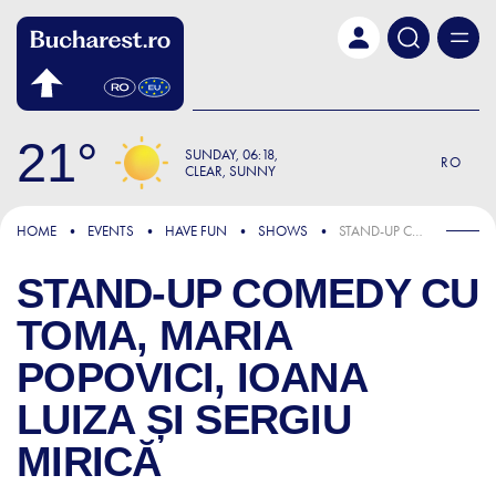
Skip to main content
21
SUNDAY
06:18
RO
CLEAR, SUNNY
HOME
EVENTS
HAVE FUN
SHOWS
STAND-UP COMEDY CU TOMA, MARIA POPOVICI, IOANA LUIZA ȘI SERGIU MIRICĂ
STAND-UP COMEDY CU
TOMA, MARIA
POPOVICI, IOANA
LUIZA ȘI SERGIU
MIRICĂ