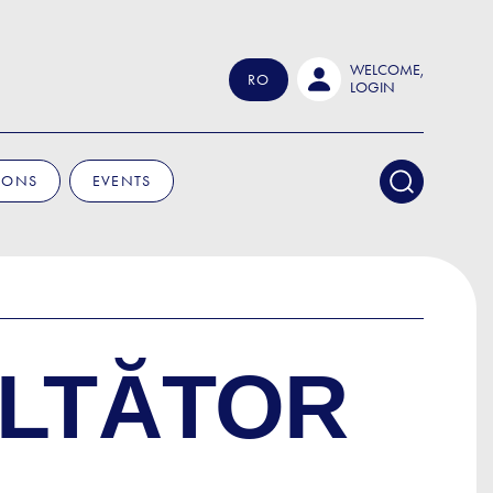
WELCOME,
RO
LOGIN
IONS
EVENTS
ULTĂTOR