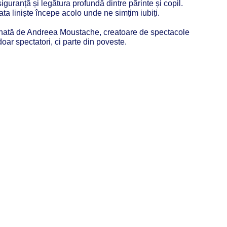
guranță și legătura profundă dintre părinte și copil.
ta liniște începe acolo unde ne simțim iubiți.
mnată de Andreea Moustache, creatoare de spectacole
doar spectatori, ci parte din poveste.