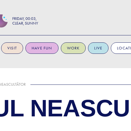
FRIDAY
00:03
CLEAR, SUNNY
VISIT
HAVE FUN
WORK
LIVE
LOCAT
 NEASCULTĂTOR
UL NEASC