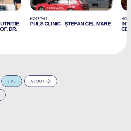
HOSPITALS
HOSP
NUTRIȚIE
PULS CLINIC - ȘTEFAN CEL MARE
INT
OF. DR.
CE
LIVE
ABOUT