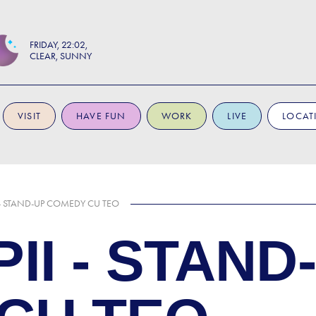
FRIDAY
22:02
CLEAR, SUNNY
VISIT
HAVE FUN
WORK
LIVE
LOCAT
 - STAND-UP COMEDY CU TEO
II - STAND