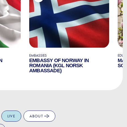
EMBASSIES
EDUC
N
EMBASSY OF NORWAY IN
MAR
ROMANIA (KGL NORSK
SC
AMBASSADE)
LIVE
ABOUT