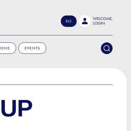
WELCOME,
RO
LOGIN
IONS
EVENTS
-UP