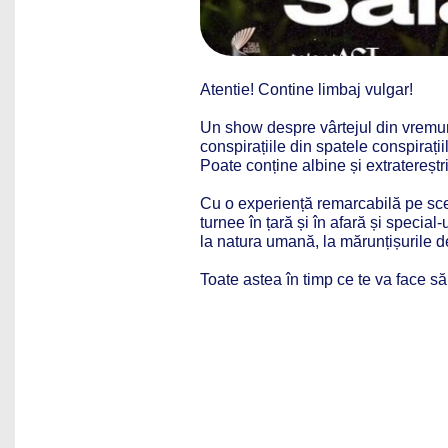
Atentie! Contine limbaj vulgar!
Un show despre vârtejul din vremuri
conspirațiile din spatele conspirațiil
Poate conține albine și extratereștri
Cu o experiență remarcabilă pe sce
turnee în țară și în afară și special
la natura umană, la mărunțișurile de
Toate astea în timp ce te va face să 