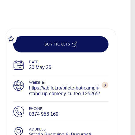
BUY TICKETS
DATE
20 May 26
WEBSITE
https://iabilet.ro/bilete-bat-campii-
stand-up-comedy-cu-teo-125265/
PHONE
0374 956 169
ADDRESS
Strada Bucovina 6, București