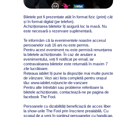
Biletele pot fi prezentate atât în format fizic (print) cât
și în format digital (pe telefon).
Achiziționarea biletelor îți asigură loc la masă. Nu
este necesară o rezervare suplimentară.
Te informăm că la evenimentele noastre accesul
persoanelor sub 16 ani nu este permis.
Pentru acest eveniment nu este permisă renunțarea
la biletele achiziționate. În caz de anulare a
evenimentului, veți fi notificat pe email, iar
contravaloarea biletelor este returnată în maxim 7
zile lucrătoare.
Rețeaua iabilet îți pune la dispoziție mai multe puncte
de vânzare. Vezi aici lista completă pentru orașul
tău: www.iabilet.ro/puncte-de-vanzare
Pentru alte întrebări sau probleme referitoare la
biletele achiziționate, contactează-ne pe pagina de
facebook The Fool.
Persoanele cu dizabilități beneficiază de acces liber
la show-urile The Fool prin înscriere prealabilă. Cu
scopul de a veni în sprijinul persoanelor cu handicap,