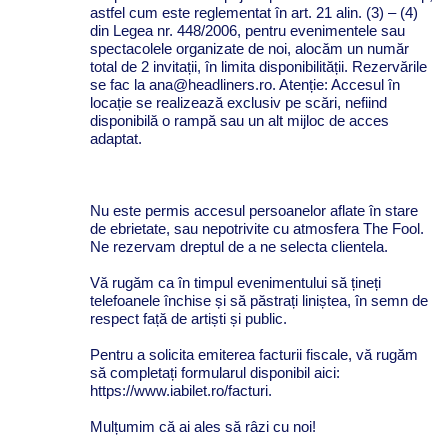
astfel cum este reglementat în art. 21 alin. (3) – (4)
din Legea nr. 448/2006, pentru evenimentele sau
spectacolele organizate de noi, alocăm un număr
total de 2 invitații, în limita disponibilității. Rezervările
se fac la ana@headliners.ro. Atenție: Accesul în
locație se realizează exclusiv pe scări, nefiind
disponibilă o rampă sau un alt mijloc de acces
adaptat.
Nu este permis accesul persoanelor aflate în stare
de ebrietate, sau nepotrivite cu atmosfera The Fool.
Ne rezervam dreptul de a ne selecta clientela.
Vă rugăm ca în timpul evenimentului să țineți
telefoanele închise și să păstrați liniștea, în semn de
respect față de artiști și public.
Pentru a solicita emiterea facturii fiscale, vă rugăm
să completați formularul disponibil aici:
https://www.iabilet.ro/facturi.
Mulțumim că ai ales să râzi cu noi!