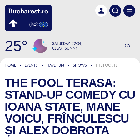
Skip to main content
25
SATURDAY
22:34
RO
CLEAR, SUNNY
HOME
EVENTS
HAVE FUN
SHOWS
THE FOOL TERASA: STAND-UP COMEDY CU IOANA STATE, MANE VOICU, FRÎNCULESCU ȘI ALEX DOBROTA
THE FOOL TERASA:
STAND-UP COMEDY CU
IOANA STATE, MANE
VOICU, FRÎNCULESCU
ȘI ALEX DOBROTA