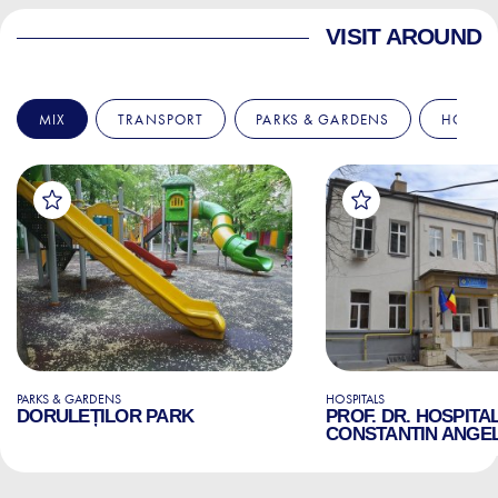
VISIT AROUND
MIX
TRANSPORT
PARKS & GARDENS
HOSPIT
PARKS & GARDENS
HOSPITALS
DORULEȚILOR PARK
PROF. DR. HOSPITA
CONSTANTIN ANGE