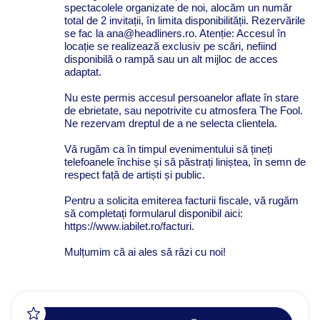
spectacolele organizate de noi, alocăm un număr
total de 2 invitații, în limita disponibilității. Rezervările
se fac la ana@headliners.ro. Atenție: Accesul în
locație se realizează exclusiv pe scări, nefiind
disponibilă o rampă sau un alt mijloc de acces
adaptat.
Nu este permis accesul persoanelor aflate în stare
de ebrietate, sau nepotrivite cu atmosfera The Fool.
Ne rezervam dreptul de a ne selecta clientela.
Vă rugăm ca în timpul evenimentului să țineți
telefoanele închise și să păstrați liniștea, în semn de
respect față de artiști și public.
Pentru a solicita emiterea facturii fiscale, vă rugăm
să completați formularul disponibil aici:
https://www.iabilet.ro/facturi.
Mulțumim că ai ales să râzi cu noi!