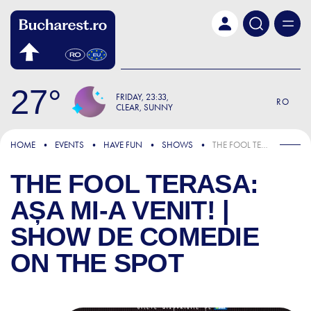
Skip to main content
27
FRIDAY
23:33
RO
CLEAR, SUNNY
HOME
EVENTS
HAVE FUN
SHOWS
THE FOOL TERASA: AȘA MI-A VENIT! | SHOW DE COMEDIE ON THE SPOT
THE FOOL TERASA:
AȘA MI-A VENIT! |
SHOW DE COMEDIE
ON THE SPOT