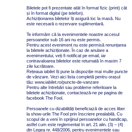
Biletele pot fi prezentate atât în format fizic (print) cât
și în format digital (pe telefon).
Achiziționarea biletelor îți asigură loc la masă. Nu
este necesară o rezervare suplimentară.
Te informăm că la evenimentele noastre accesul
persoanelor sub 16 ani nu este permis.
Pentru acest eveniment nu este permisă renunțarea
la biletele achiziționate. În caz de anulare a
evenimentului, veți fi notificat pe email, iar
contravaloarea biletelor este returnată în maxim 7
zile lucrătoare.
Rețeaua iabilet îți pune la dispoziție mai multe puncte
de vânzare. Vezi aici lista completă pentru orașul
tău: www.iabilet.ro/puncte-de-vanzare
Pentru alte întrebări sau probleme referitoare la
biletele achiziționate, contactează-ne pe pagina de
facebook The Fool.
Persoanele cu dizabilități beneficiază de acces liber
la show-urile The Fool prin înscriere prealabilă. Cu
scopul de a veni în sprijinul persoanelor cu handicap,
astfel cum este reglementat în art. 21 alin. (3) – (4)
din Legea nr. 448/2006, pentru evenimentele sau