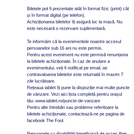
Biletele pot fi prezentate atât în format fizic (print) cât
și în format digital (pe telefon).
Achiziționarea biletelor îți asigură loc la masă. Nu
este necesară o rezervare suplimentară.
Te informăm că la evenimentele noastre accesul
persoanelor sub 16 ani nu este permis.
Pentru acest eveniment nu este permisă renunțarea
la biletele achiziționate. În caz de anulare a
evenimentului, veți fi notificat pe email, iar
contravaloarea biletelor este returnată în maxim 7
zile lucrătoare.
Rețeaua iabilet îți pune la dispoziție mai multe puncte
de vânzare. Vezi aici lista completă pentru orașul
tău: www.iabilet.ro/puncte-de-vanzare
Pentru alte întrebări sau probleme referitoare la
biletele achiziționate, contactează-ne pe pagina de
facebook The Fool.
Persoanele cu dizabilități beneficiază de acces liber