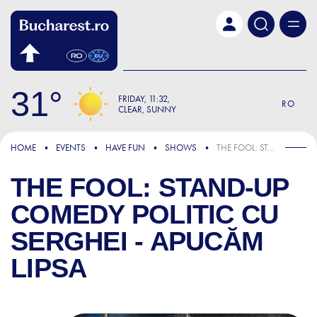
Skip to main content
31
FRIDAY
11:32
RO
CLEAR, SUNNY
HOME
EVENTS
HAVE FUN
SHOWS
THE FOOL: STAND-UP COMEDY POLITIC CU SERGHEI - APUCĂM LIPSA
THE FOOL: STAND-UP
COMEDY POLITIC CU
SERGHEI - APUCĂM
LIPSA