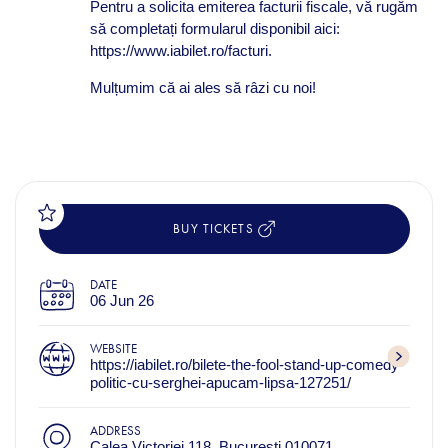
Pentru a solicita emiterea facturii fiscale, vă rugăm
să completați formularul disponibil aici:
https://www.iabilet.ro/facturi.
Mulțumim că ai ales să râzi cu noi!
BUY TICKETS
DATE
06 Jun 26
WEBSITE
https://iabilet.ro/bilete-the-fool-stand-up-comedy-
politic-cu-serghei-apucam-lipsa-127251/
ADDRESS
Calea Victoriei 118, București 010071