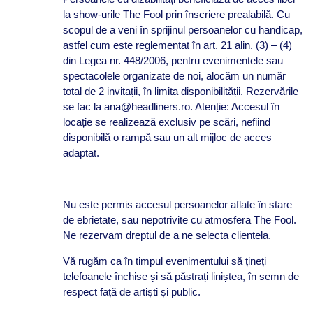
la show-urile The Fool prin înscriere prealabilă. Cu
scopul de a veni în sprijinul persoanelor cu handicap,
astfel cum este reglementat în art. 21 alin. (3) – (4)
din Legea nr. 448/2006, pentru evenimentele sau
spectacolele organizate de noi, alocăm un număr
total de 2 invitații, în limita disponibilității. Rezervările
se fac la ana@headliners.ro. Atenție: Accesul în
locație se realizează exclusiv pe scări, nefiind
disponibilă o rampă sau un alt mijloc de acces
adaptat.
Nu este permis accesul persoanelor aflate în stare
de ebrietate, sau nepotrivite cu atmosfera The Fool.
Ne rezervam dreptul de a ne selecta clientela.
Vă rugăm ca în timpul evenimentului să țineți
telefoanele închise și să păstrați liniștea, în semn de
respect față de artiști și public.