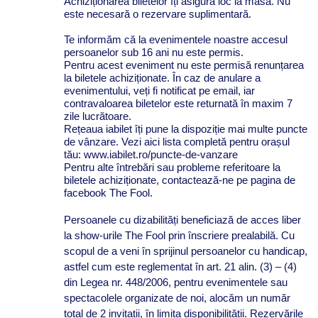
Achiziționarea biletelor îți asigură loc la masă. Nu
este necesară o rezervare suplimentară.
Te informăm că la evenimentele noastre accesul
persoanelor sub 16 ani nu este permis.
Pentru acest eveniment nu este permisă renunțarea
la biletele achiziționate. În caz de anulare a
evenimentului, veți fi notificat pe email, iar
contravaloarea biletelor este returnată în maxim 7
zile lucrătoare.
Rețeaua iabilet îți pune la dispoziție mai multe puncte
de vânzare. Vezi aici lista completă pentru orașul
tău: www.iabilet.ro/puncte-de-vanzare
Pentru alte întrebări sau probleme referitoare la
biletele achiziționate, contactează-ne pe pagina de
facebook The Fool.
Persoanele cu dizabilități beneficiază de acces liber
la show-urile The Fool prin înscriere prealabilă. Cu
scopul de a veni în sprijinul persoanelor cu handicap,
astfel cum este reglementat în art. 21 alin. (3) – (4)
din Legea nr. 448/2006, pentru evenimentele sau
spectacolele organizate de noi, alocăm un număr
total de 2 invitații, în limita disponibilității. Rezervările