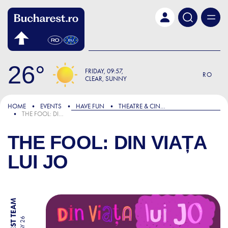
Skip to main content
26
FRIDAY
09:57
RO
CLEAR, SUNNY
HOME
EVENTS
HAVE FUN
THEATRE & CINEMA
THE FOOL: DIN VIAȚA LUI JO
THE FOOL: DIN VIAȚA
LUI JO