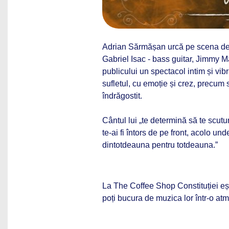
Adrian Sărmășan urcă pe scena de l
Gabriel Isac - bass guitar, Jimmy Ma
publicului un spectacol intim și vib
sufletul, cu emoție și crez, precum 
îndrăgostit.
Cântul lui „te determină să te scutu
te-ai fi întors de pe front, acolo un
dintotdeauna pentru totdeauna.”
La The Coffee Shop Constituției ești 
poți bucura de muzica lor într-o at