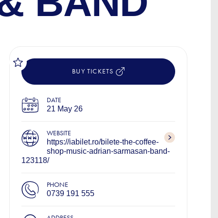
& BAND
BUY TICKETS
DATE
21 May 26
WEBSITE
https://iabilet.ro/bilete-the-coffee-
shop-music-adrian-sarmasan-band-
123118/
PHONE
0739 191 555
ADDRESS