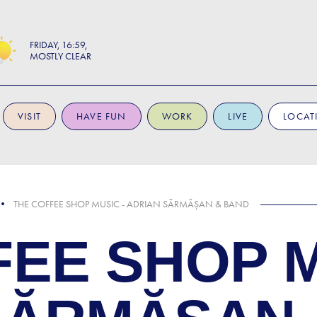
FRIDAY
16:59
MOSTLY CLEAR
VISIT
HAVE FUN
WORK
LIVE
LOCAT
THE COFFEE SHOP MUSIC - ADRIAN SĂRMĂȘAN & BAND
EE SHOP M