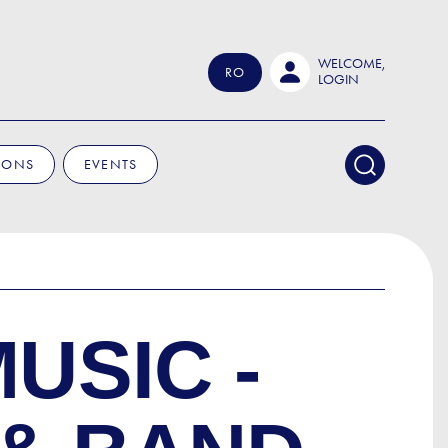
WELCOME,
RO
LOGIN
IONS
EVENTS
USIC -