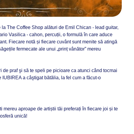
a The Coffee Shop alături de Emil Chican - lead guitar,
rio Vasilica - cahon, percuții, o formulă în care aduce
rant. Fiecare notă și fiecare cuvânt sunt menite să atingă
săgețile fermecate ale unui „prinț vânător” mereu
ri de praf şi să te speli pe picioare ca atunci când tocmai
de IUBIREA a câştigat bătălia, la fel cum a făcut-o
mereu aproape de artiștii tăi preferați în fiecare joi și te
mosferă unică!