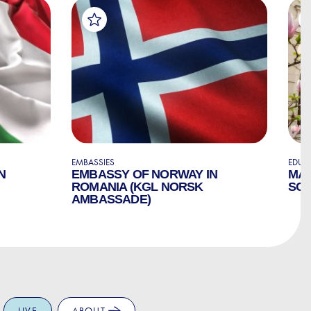
EMBASSIES
EDUC
N
EMBASSY OF NORWAY IN
MAR
ROMANIA (KGL NORSK
SC
AMBASSADE)
LIVE
ABOUT