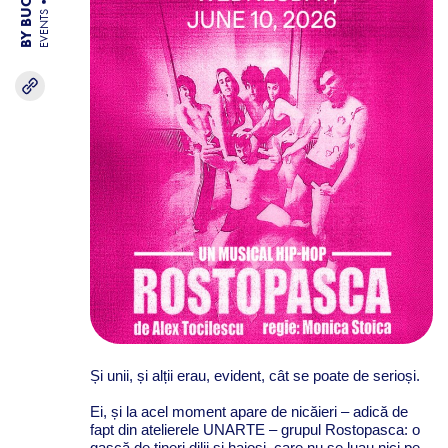
EVENTS
Și unii, și alții erau, evident, cât se poate de serioși.
Ei, și la acel moment apare de nicăieri – adică de
fapt din atelierele UNARTE – grupul Rostopasca: o
gașcă de tineri dilii și haioși, care nu se luau nici pe