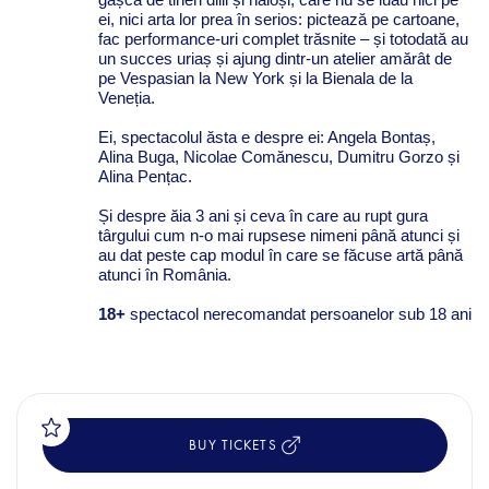
ei, nici arta lor prea în serios: pictează pe cartoane,
fac performance-uri complet trăsnite – și totodată au
un succes uriaș și ajung dintr-un atelier amărât de
pe Vespasian la New York și la Bienala de la
Veneția.
Ei, spectacolul ăsta e despre ei: Angela Bontaș,
Alina Buga, Nicolae Comănescu, Dumitru Gorzo și
Alina Pențac.
Și despre ăia 3 ani și ceva în care au rupt gura
târgului cum n-o mai rupsese nimeni până atunci și
au dat peste cap modul în care se făcuse artă până
atunci în România.
18+
spectacol nerecomandat persoanelor sub 18 ani
BUY TICKETS