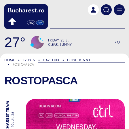
Skip to main content
27
FRIDAY
23:31
RO
CLEAR, SUNNY
HOME
EVENTS
HAVE FUN
CONCERTS & FESTIVALS
ROSTOPASCA
ROSTOPASCA
BY BUCHAREST TEAM
10 JUN 26