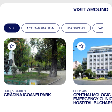
VISIT AROUND
MIX
ACCOMODATION
TRANSPORT
PARKS &
PARKS & GARDENS
HOSPITALS
GRĂDINA ICOANEI PARK
OPHTHALMOLOGIC
EMERGENCY CLINI
HOSPITAL BUCHAR