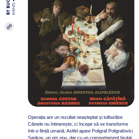
EVENTS
Operația are un rezultat neașteptat și tulburător.
Câinele nu întinerește, ci începe să se transforme
într-o ființă umană. Astfel apare Poligraf Poligrafovici
Șarikov, un om nou, dar cu un comportament brutal,