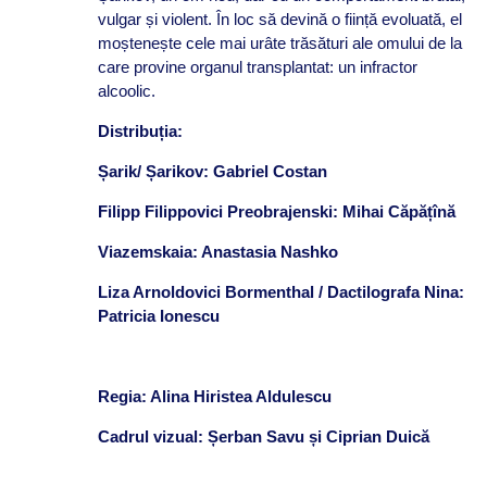
vulgar și violent. În loc să devină o ființă evoluată, el
moștenește cele mai urâte trăsături ale omului de la
care provine organul transplantat: un infractor
alcoolic.
Distribuția:
Șarik/ Șarikov: Gabriel Costan
Filipp Filippovici Preobrajenski: Mihai Căpăț
î
nă
Viazemskaia: Anastasia Nashko
Liza Arnoldovici Bormenthal / Dactilografa Nina:
Patricia Ionescu
Regia: Alina Hiristea Aldulescu
Cadrul vizual: Șerban Savu și Ciprian Duică