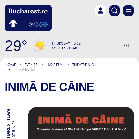
Skip to main content
29
THURSDAY
10:32
RO
MOSTLY CLEAR
HOME
EVENTS
HAVE FUN
THEATRE & CINEMA
INIMĂ DE CÂINE
INIMĂ DE CÂINE
BY BUCHAREST TEAM
07 JUN 26