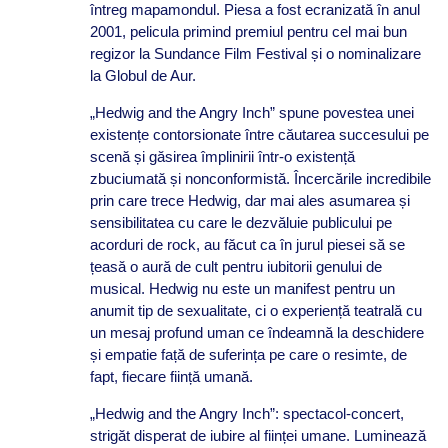
întreg mapamondul. Piesa a fost ecranizată în anul
2001, pelicula primind premiul pentru cel mai bun
regizor la Sundance Film Festival și o nominalizare
la Globul de Aur.
„Hedwig and the Angry Inch” spune povestea unei
existențe contorsionate între căutarea succesului pe
scenă și găsirea împlinirii într-o existență
zbuciumată și nonconformistă. Încercările incredibile
prin care trece Hedwig, dar mai ales asumarea și
sensibilitatea cu care le dezvăluie publicului pe
acorduri de rock, au făcut ca în jurul piesei să se
țeasă o aură de cult pentru iubitorii genului de
musical. Hedwig nu este un manifest pentru un
anumit tip de sexualitate, ci o experiență teatrală cu
un mesaj profund uman ce îndeamnă la deschidere
și empatie față de suferința pe care o resimte, de
fapt, fiecare ființă umană.
„Hedwig and the Angry Inch”: spectacol-concert,
strigăt disperat de iubire al ființei umane. Luminează