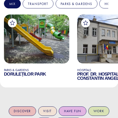
MIX
TRANSPORT
PARKS & GARDENS
HOSPIT
PARKS & GARDENS
HOSPITALS
DORULEȚILOR PARK
PROF. DR. HOSPITA
CONSTANTIN ANGE
DISCOVER
VISIT
HAVE FUN
WORK