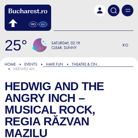
Skip to main content
25
SATURDAY
02:19
RO
CLEAR, SUNNY
HOME
EVENTS
HAVE FUN
THEATRE & CINEMA
HEDWIG AND THE ANGRY INCH – MUSICAL ROCK, REGIA RĂZVAN MAZILU
HEDWIG AND THE
ANGRY INCH –
MUSICAL ROCK,
REGIA RĂZVAN
MAZILU