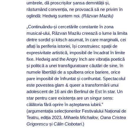
umbrele, dă proscrișilor șansa demnității și,
răsturnând convenția, ne provoacă să ne privim în
oglindă: Hedwig suntem noi.
(Răzvan Mazilu)
„Continuându-și cercetările constante în zona
musical-ului, Răzvan Mazilu creează o lume la limita
dintre sordid și kitsch asumat, în care marginalii, cei
aflați la periferia istoriei, își construiesc spații de
expresivitate artistică, imposibil de încadrat în limite
fixe. Hedwig and the Angry Inch are vibrația poetică
și politică a unei transfiguratoare căutări de sine, în
numele libertății de a spulbera orice bariere, orice
pare imposibil de înfruntat și confruntat. Spectacolul
este povestea glam & queer a transformării unui
adolescent de 16 ani din Berlinul de Est în star. Un
star pentru care existența are un singur sens:
călătoria fără oprire în așteptarea iubirii.”
(argumentația selecționerilor Festivalului Național de
Teatru, ediția 2023,
Mihaela Michailov, Oana Cristea
Grigorescu
și
Călin Ciobotari
.)