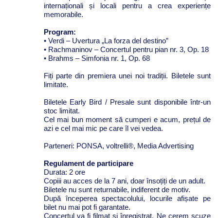
internaționali și locali pentru a crea experiențe
memorabile.
Program:
• Verdi – Uvertura „La forza del destino”
• Rachmaninov – Concertul pentru pian nr. 3, Op. 18
• Brahms – Simfonia nr. 1, Op. 68
Fiți parte din premiera unei noi tradiții. Biletele sunt
limitate.
Biletele Early Bird / Presale sunt disponibile într-un
stoc limitat.
Cel mai bun moment să cumperi e acum, prețul de
azi e cel mai mic pe care îl vei vedea.
Parteneri: PONSA, voltrelli®, Media Advertising
Regulament de participare
Durata: 2 ore
Copiii au acces de la 7 ani, doar însoțiți de un adult.
Biletele nu sunt returnabile, indiferent de motiv.
După începerea spectacolului, locurile afișate pe
bilet nu mai pot fi garantate.
Concertul va fi filmat și înregistrat. Ne cerem scuze