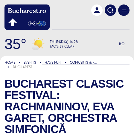
Skip to main content
35
THURSDAY
14:28
RO
MOSTLY CLEAR
HOME
EVENTS
HAVE FUN
CONCERTS & FESTIVALS
BUCHAREST CLASSIC FESTIVAL: RACHMANINOV, EVA GARET, ORCHESTRA SIMFONICĂ BUCUREȘTI
BUCHAREST CLASSIC
FESTIVAL:
RACHMANINOV, EVA
GARET, ORCHESTRA
SIMFONICĂ