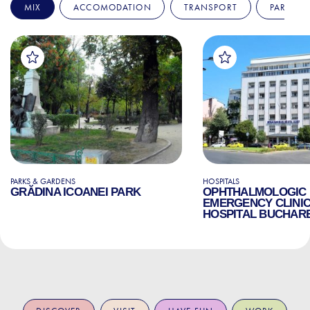
MIX
ACCOMODATION
TRANSPORT
PARKS &
PARKS & GARDENS
HOSPITALS
GRĂDINA ICOANEI PARK
OPHTHALMOLOGIC
EMERGENCY CLINI
HOSPITAL BUCHAR