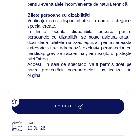
pentru eventualele inconveniente de natură tehnică.
Bilete persoane cu dizabilităț
i
Verificați înainte disponibilitatea în cadrul categoriei
special create.
În limita locurilor disponibile, accesul pentru
persoanele cu dizabilități se poate asigura gratuit
doar dacă biletele nu s-au epuizat pentru această
categorie și se adresează exclusiv persoanelor cu
handicap grav sau accentuat, iar însoțitorul plătește
bilet întreg.
Accesul în sala de spectacol va fi permis doar pe
baza prezentării documentelor justificative, în
original.
BUY TICKETS
DATE
10 Jul 26