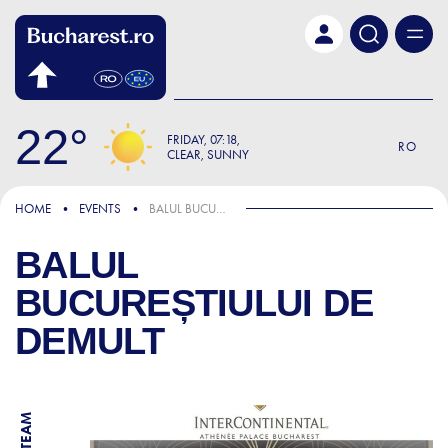
Skip to main content
22
FRIDAY
07:18
RO
CLEAR, SUNNY
HOME
EVENTS
BALUL BUCUREȘTIULUI DE DEMULT
BALUL
BUCUREȘTIULUI DE
DEMULT