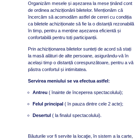
Organizăm mesele și așezarea la mese ținând cont
de ordinea achiziționării biletelor. Menționăm că
încercăm să acomodăm astfel de cereri cu condiția
ca biletele achiziționate să fie la o distanță rezonabilă
în timp, pentru a menține așezarea eficientă și
confortabilă pentru toți participanții.
Prin achiziționarea biletelor sunteți de acord să stați
la masă alături de alte persoane, asigurându-vă în
același timp o distanță corespunzătoare, pentru a vă
păstra confortul și intimitatea.
Servirea meniului se va efectua astfel:
Antreu
( înainte de începerea spectacolului);
Felul principal
( în pauza dintre cele 2 acte);
Desertul
( la finalul spectacolului).
Băuturile vor fi servite la locaţie, în sistem a la carte,