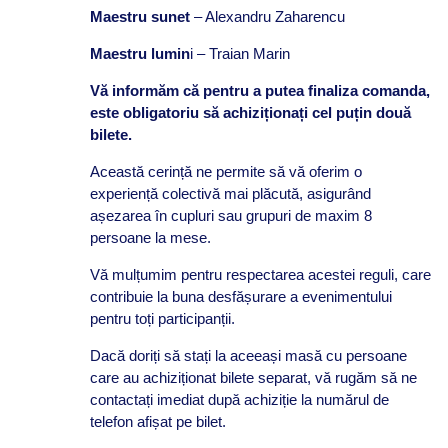
Maestru sunet
– Alexandru Zaharencu
Maestru lumin
i – Traian Marin
Vă informăm că pentru a putea finaliza comanda,
este obligatoriu să achiziționați cel puțin două
bilete.
Această cerință ne permite să vă oferim o
experiență colectivă mai plăcută, asigurând
așezarea în cupluri sau grupuri de maxim 8
persoane la mese.
Vă mulțumim pentru respectarea acestei reguli, care
contribuie la buna desfășurare a evenimentului
pentru toți participanții.
Dacă doriți să stați la aceeași masă cu persoane
care au achiziționat bilete separat, vă rugăm să ne
contactați imediat după achiziție la numărul de
telefon afișat pe bilet.