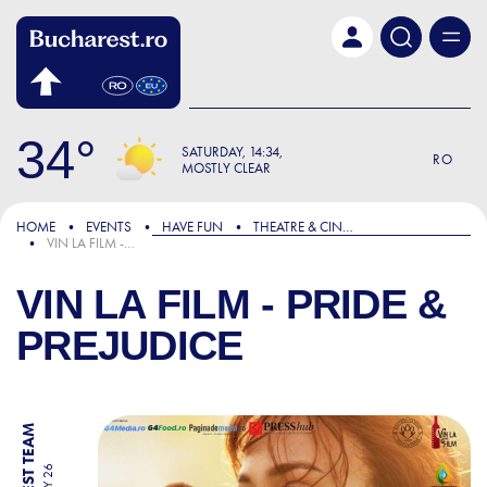
Skip to main content
34
SATURDAY
14:34
RO
MOSTLY CLEAR
HOME
EVENTS
HAVE FUN
THEATRE & CINEMA
VIN LA FILM - PRIDE & PREJUDICE
VIN LA FILM - PRIDE &
PREJUDICE