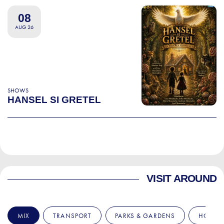
08
AUG 26
SHOWS
HANSEL SI GRETEL
VISIT AROUND
MIX
TRANSPORT
PARKS & GARDENS
HOSPIT