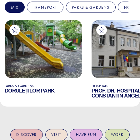
MIX
TRANSPORT
PARKS & GARDENS
HOSPIT
PARKS & GARDENS
HOSPITALS
DORULEȚILOR PARK
PROF. DR. HOSPITA
CONSTANTIN ANGE
DISCOVER
VISIT
HAVE FUN
WORK