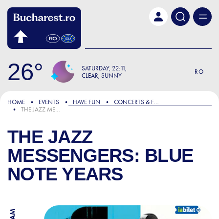
Skip to main content
26
SATURDAY
22:11
RO
CLEAR, SUNNY
HOME
EVENTS
HAVE FUN
CONCERTS & FESTIVALS
THE JAZZ MESSENGERS: BLUE NOTE YEARS
THE JAZZ
MESSENGERS: BLUE
NOTE YEARS