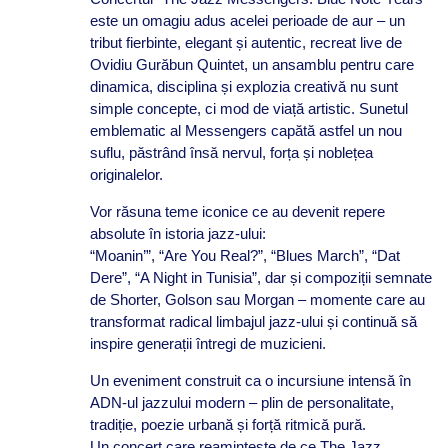
este un omagiu adus acelei perioade de aur – un
tribut fierbinte, elegant și autentic, recreat live de
Ovidiu Gurăbun Quintet, un ansamblu pentru care
dinamica, disciplina și explozia creativă nu sunt
simple concepte, ci mod de viață artistic. Sunetul
emblematic al Messengers capătă astfel un nou
suflu, păstrând însă nervul, forța și noblețea
originalelor.
Vor răsuna teme iconice ce au devenit repere
absolute în istoria jazz-ului:
“Moanin’”, “Are You Real?”, “Blues March”, “Dat
Dere”, “A Night in Tunisia”, dar și compoziții semnate
de Shorter, Golson sau Morgan – momente care au
transformat radical limbajul jazz-ului și continuă să
inspire generații întregi de muzicieni.
Un eveniment construit ca o incursiune intensă în
ADN-ul jazzului modern – plin de personalitate,
tradiție, poezie urbană și forță ritmică pură.
Un concert care reamintește de ce The Jazz