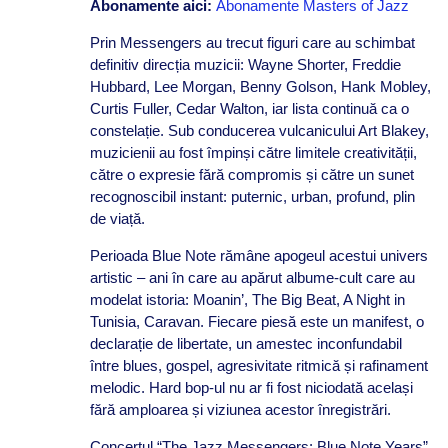
Abonamente aici:
Abonamente Masters of Jazz
Prin Messengers au trecut figuri care au schimbat
definitiv direcția muzicii: Wayne Shorter, Freddie
Hubbard, Lee Morgan, Benny Golson, Hank Mobley,
Curtis Fuller, Cedar Walton, iar lista continuă ca o
constelație. Sub conducerea vulcanicului Art Blakey,
muzicienii au fost împinși către limitele creativității,
către o expresie fără compromis și către un sunet
recognoscibil instant: puternic, urban, profund, plin
de viață.
Perioada Blue Note rămâne apogeul acestui univers
artistic – ani în care au apărut albume-cult care au
modelat istoria: Moanin’, The Big Beat, A Night in
Tunisia, Caravan. Fiecare piesă este un manifest, o
declarație de libertate, un amestec inconfundabil
între blues, gospel, agresivitate ritmică și rafinament
melodic. Hard bop-ul nu ar fi fost niciodată același
fără amploarea și viziunea acestor înregistrări.
Concertul “The Jazz Messengers: Blue Note Years”