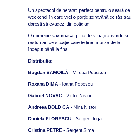
Un spectacol de neratat, perfect pentru o seară de
weekend, în care vrei o porție zdravănă de râs sau
doresti să evadezi din cotidian.
O comedie savuroasă, plină de situații absurde și
răsturnări de situație care te ține în priză de la
început până la final.
Distribuţia
:
Bogdan SAMOILĂ
- Mircea Popescu
Roxana DIMA
- Ioana Popescu
Gabriel NOVAC
-
Victor Nistor
Andreea BOLDICA
-
Nina Nistor
Daniela FLORESCU
-
Sergent Iuga
Cristina PETRE
-
Sergent Sima