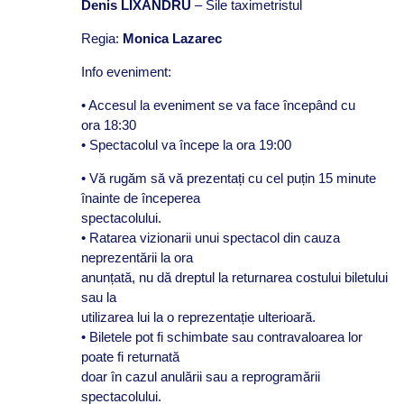
Denis LIXANDRU
– Sile taximetristul
Regia
:
Monica Lazarec
Info eveniment:
• Accesul la eveniment se va face începând cu
ora
18:30
• Spectacolul va începe la ora
19:00
• Vă rugăm să vă prezentați cu cel puțin 15 minute
înainte de începerea
spectacolului.
• Ratarea vizionarii unui spectacol din cauza
neprezentării la ora
anunțată, nu dă dreptul la returnarea costului biletului
sau la
utilizarea lui la o reprezentație ulterioară.
• Biletele pot fi schimbate sau contravaloarea lor
poate fi returnată
doar în cazul anulării sau a reprogramării
spectacolului.