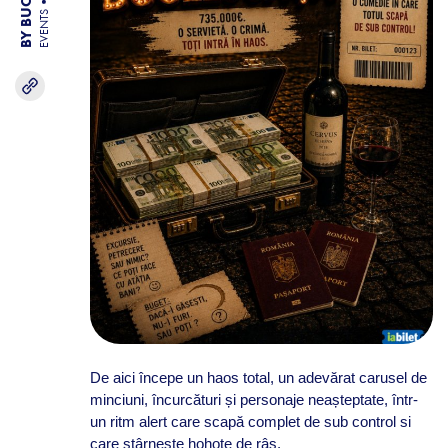
EVENTS
De aici începe un haos total, un adevărat carusel de
minciuni, încurcături și personaje neașteptate, într-
un ritm alert care scapă complet de sub control si
care stârnește hohote de râs.