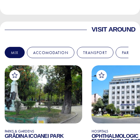
VISIT AROUND
MIX
ACCOMODATION
TRANSPORT
PARKS &
PARKS & GARDENS
HOSPITALS
GRĂDINA ICOANEI PARK
OPHTHALMOLOGIC