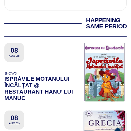
HAPPENING
SAME PERIOD
08
AUG 26
SHOWS
ISPRĂVILE MOTANULUI
ÎNCĂLȚAT @
RESTAURANT HANU’ LUI
MANUC
08
AUG 26