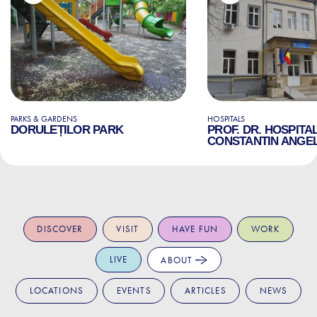
PARKS & GARDENS
HOSPITALS
DORULEȚILOR PARK
PROF. DR. HOSPITA
CONSTANTIN ANGE
DISCOVER
VISIT
HAVE FUN
WORK
LIVE
ABOUT
LOCATIONS
EVENTS
ARTICLES
NEWS