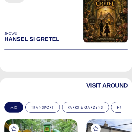
SHOWS
HANSEL SI GRETEL
VISIT AROUND
MIX
TRANSPORT
PARKS & GARDENS
HOSPIT