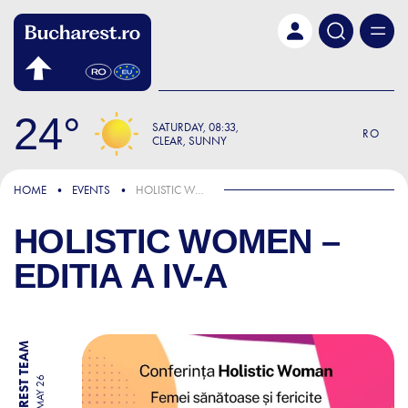
Skip to main content
24
SATURDAY
08:33
RO
CLEAR, SUNNY
HOME
EVENTS
HOLISTIC WOMEN – EDITIA A IV-A
HOLISTIC WOMEN –
EDITIA A IV-A
BY BUCHAREST TEAM
12 MAY 26