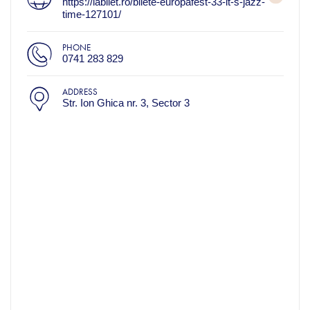
https://iabilet.ro/bilete-europafest-33-it-s-jazz-
time-127101/
PHONE
0741 283 829
ADDRESS
Str. Ion Ghica nr. 3, Sector 3