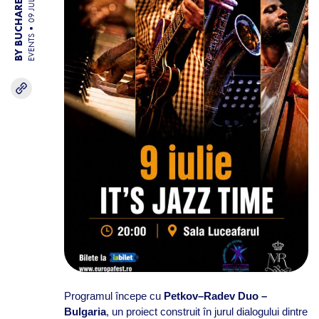
BY BUCHAREST TEAM
09 JUL 26
EVENTS
Programul începe cu
Petkov–Radev Duo –
Bulgaria
, un proiect construit în jurul dialogului dintre