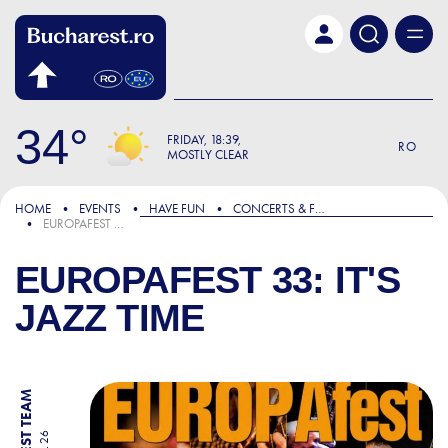
Skip to main content
34
FRIDAY
18:39
RO
MOSTLY CLEAR
HOME
EVENTS
HAVE FUN
CONCERTS & FESTIVALS
EUROPAFEST 33: IT'S JAZZ TIME
EUROPAFEST 33: IT'S
JAZZ TIME