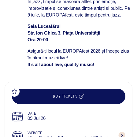
În jazz, timpul se măsoară altfel: prin emoție,
improvizație și conexiunea dintre artiști și public. Pe
9 iulie, la EUROPAfest, este timpul pentru jazz.
Sala Luceafărul
Str. Ion Ghica 3, Piața Universității
Ora 20:00
Asigură-ți locul la EUROPAfest 2026 și începe ziua
în ritmul muzicii live!
It’s all about live, quality music!
BUY TICKETS
DATE
09 Jul 26
WEBSITE