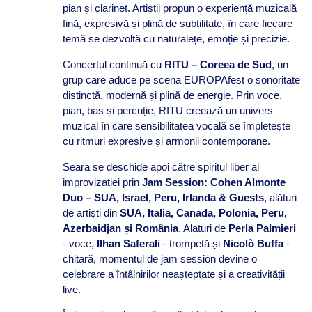
pian și clarinet. Artistii propun o experiență muzicală
fină, expresivă și plină de subtilitate, în care fiecare
temă se dezvoltă cu naturalețe, emoție și precizie.
Concertul continuă cu
RITU – Coreea de Sud
, un
grup care aduce pe scena EUROPAfest o sonoritate
distinctă, modernă și plină de energie. Prin voce,
pian, bas și percuție, RITU creează un univers
muzical în care sensibilitatea vocală se împletește
cu ritmuri expresive și armonii contemporane.
Seara se deschide apoi către spiritul liber al
improvizației prin
Jam Session: Cohen Almonte
Duo – SUA, Israel, Peru, Irlanda & Guests
, alături
de artiști din
SUA, Italia, Canada, Polonia, Peru,
Azerbaidjan și România
. Alaturi de
Perla Palmieri
- voce,
Ilhan Saferali
- trompetă și
Nicolò Buffa
-
chitară, momentul de jam session devine o
celebrare a întâlnirilor neașteptate și a creativității
live.