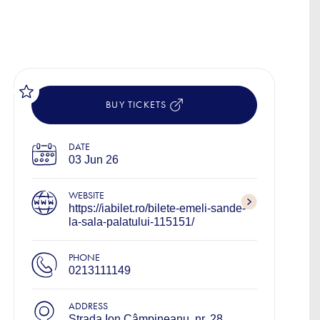
BUY TICKETS
DATE
03 Jun 26
WEBSITE
https://iabilet.ro/bilete-emeli-sande-
la-sala-palatului-115151/
PHONE
0213111149
ADDRESS
Strada Ion Câmpineanu, nr. 28