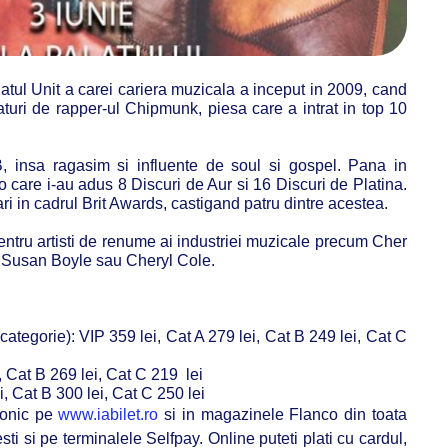
atul Unit a carei cariera muzicala a inceput in 2009, cand
turi de rapper-ul Chipmunk, piesa care a intrat in top 10
, insa ragasim si influente de soul si gospel. Pana in
 care i-au adus 8 Discuri de Aur si 16 Discuri de Platina.
 in cadrul Brit Awards, castigand patru dintre acestea.
pentru artisti de renume ai industriei muzicale precum Cher
, Susan Boyle sau Cheryl Cole.
 categorie): VIP 359 lei, Cat A 279 lei, Cat B 249 lei, Cat C
i, Cat B 269 lei, Cat C 219 lei
i, Cat B 300 lei, Cat C 250 lei
tronic pe
www.iabilet.ro
si in magazinele Flanco din toata
i si pe terminalele Selfpay. Online puteti plati cu cardul,