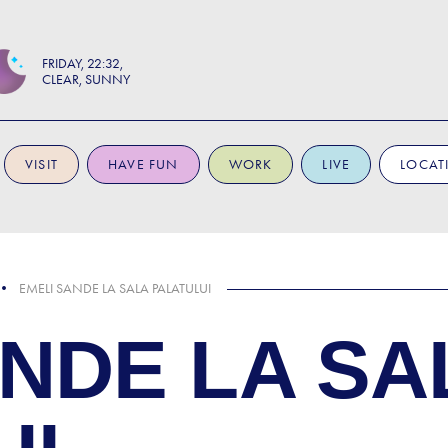
FRIDAY
22:32
CLEAR, SUNNY
VISIT
HAVE FUN
WORK
LIVE
LOCAT
EMELI SANDE LA SALA PALATULUI
ANDE LA SA