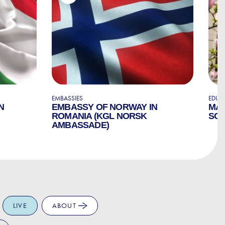
EMBASSIES
EDUC
N
EMBASSY OF NORWAY IN
MAR
ROMANIA (KGL NORSK
SC
AMBASSADE)
LIVE
ABOUT