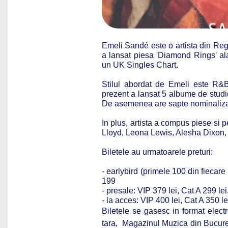
Emeli Sandé este o artista din Reg
a lansat piesa 'Diamond Rings' ala
un UK Singles Chart.
Stilul abordat de Emeli este R&B
prezent a lansat 5 albume de studio
De asemenea are sapte nominalizari
In plus, artista a compus piese si 
Lloyd, Leona Lewis, Alesha Dixon
Biletele au urmatoarele preturi:
- earlybird (primele 100 din fiecare
199
- presale: VIP 379 lei, Cat A 299 le
- la acces: VIP 400 lei, Cat A 350 le
Biletele se gasesc in format elec
tara, Magazinul Muzica din Bucurest