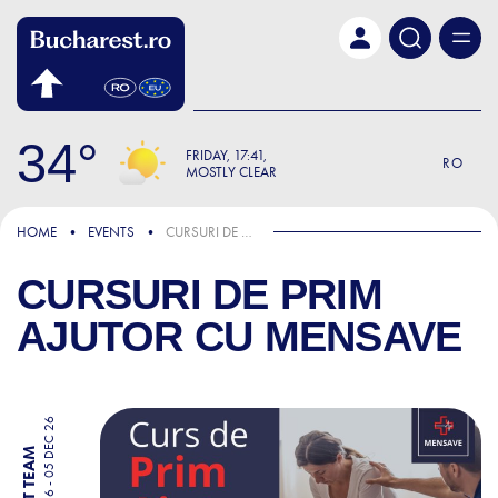
Skip to main content
34
FRIDAY
17:41
RO
MOSTLY CLEAR
HOME
EVENTS
CURSURI DE PRIM AJUTOR CU MENSAVE
CURSURI DE PRIM
AJUTOR CU MENSAVE
31 JAN 26 - 05 DEC 26