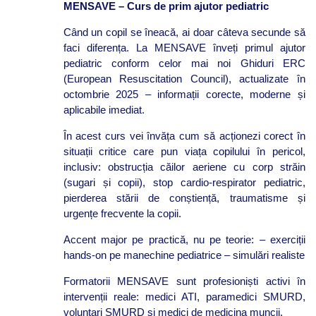
MENSAVE – Curs de prim ajutor pediatric
Când un copil se îneacă, ai doar câteva secunde să
faci diferența. La MENSAVE înveți primul ajutor
pediatric conform celor mai noi Ghiduri ERC
(European Resuscitation Council), actualizate în
octombrie 2025 – informații corecte, moderne și
aplicabile imediat.
În acest curs vei învăța cum să acționezi corect în
situații critice care pun viața copilului în pericol,
inclusiv: obstrucția căilor aeriene cu corp străin
(sugari și copii), stop cardio-respirator pediatric,
pierderea stării de conștiență, traumatisme și
urgențe frecvente la copii.
Accent major pe practică, nu pe teorie: – exerciții
hands-on pe manechine pediatrice – simulări realiste
Formatorii MENSAVE sunt profesioniști activi în
intervenții reale: medici ATI, paramedici SMURD,
voluntari SMURD și medici de medicina muncii.