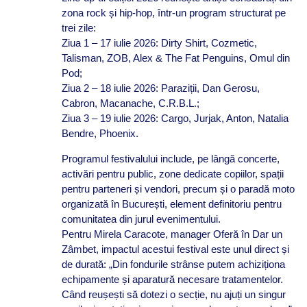
zona rock și hip-hop, într-un program structurat pe
trei zile:
Ziua 1 – 17 iulie 2026: Dirty Shirt, Cozmetic,
Talisman, ZOB, Alex & The Fat Penguins, Omul din
Pod;
Ziua 2 – 18 iulie 2026: Paraziții, Dan Gerosu,
Cabron, Macanache, C.R.B.L.;
Ziua 3 – 19 iulie 2026: Cargo, Jurjak, Anton, Natalia
Bendre, Phoenix.
Programul festivalului include, pe lângă concerte,
activări pentru public, zone dedicate copiilor, spații
pentru parteneri și vendori, precum și o paradă moto
organizată în București, element definitoriu pentru
comunitatea din jurul evenimentului.
Pentru Mirela Caracote, manager Oferă în Dar un
Zâmbet, impactul acestui festival este unul direct și
de durată: „Din fondurile strânse putem achiziționa
echipamente și aparatură necesare tratamentelor.
Când reușești să dotezi o secție, nu ajuți un singur