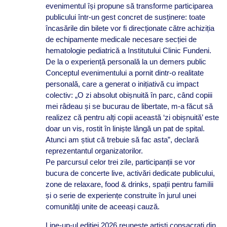
evenimentul își propune să transforme participarea
publicului într-un gest concret de susținere: toate
încasările din bilete vor fi direcționate către achiziția
de echipamente medicale necesare secției de
hematologie pediatrică a Institutului Clinic Fundeni.
De la o experiență personală la un demers public
Conceptul evenimentului a pornit dintr-o realitate
personală, care a generat o inițiativă cu impact
colectiv: „O zi absolut obișnuită în parc, când copiii
mei râdeau și se bucurau de libertate, m-a făcut să
realizez că pentru alți copii această ‘zi obișnuită’ este
doar un vis, rostit în liniște lângă un pat de spital.
Atunci am știut că trebuie să fac asta”, declară
reprezentantul organizatorilor.
Pe parcursul celor trei zile, participanții se vor
bucura de concerte live, activări dedicate publicului,
zone de relaxare, food & drinks, spații pentru familii
și o serie de experiențe construite în jurul unei
comunități unite de aceeași cauză.
Line-up-ul ediției 2026 reunește artiști consacrați din