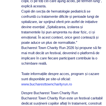
copil, ci pe toți cei care ajung acolo, pe termen lung”,
explică aceasta.
Copiii din secția de hematologie pediatrică se
confruntă cu tratamente dificile și perioade lungi de
spitalizare, iar sprijinul oferit prin astfel de inițiative
devine esențial: „Spitalizarea, izolarea și
tratamentele își pun amprenta nu doar fizic, ci și
emoțional. În acest context, orice gest contează și
poate aduce un plus de normalitate.”
Bucharest Town Charity Run 2026 își propune să fie
mai mult decât un festival, devenind o platformă de
implicare în care fiecare participant contribuie la o
schimbare reală.
Toate informațiile despre acces, program și cazare
sunt disponibile pe site-ul oficial:
www.bucharesttowncharityrun.ro
Despre Bucharest Town Charity Run
Bucharest Town Charity Run este un festival caritabil
dedicat susținerii copiilor aflați în tratament, construit