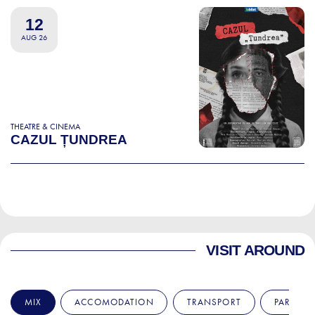
12
AUG 26
THEATRE & CINEMA
CAZUL ȚUNDREA
VISIT AROUND
MIX
ACCOMODATION
TRANSPORT
PARKS &