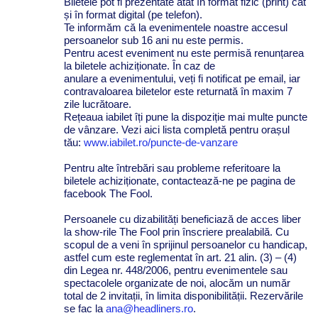
Biletele pot fi prezentate atât în format fizic (print) cât
și în format digital (pe telefon).
Te informăm că la evenimentele noastre accesul
persoanelor sub 16 ani nu este permis.
Pentru acest eveniment nu este permisă renunțarea
la biletele achiziționate. În caz de
anulare
a
evenimentului, veți fi notificat pe email, iar
contravaloarea biletelor este returnată în maxim 7
zile lucrătoare.
Rețeaua iabilet îți pune la dispoziție mai multe puncte
de vânzare. Vezi aici lista completă pentru orașul
tău:
www.iabilet.ro/puncte-de-vanzare
Pentru alte întrebări sau probleme referitoare la
biletele achiziționate, contactează-ne pe pagina de
facebook The Fool.
Persoanele cu dizabilități beneficiază de acces liber
la show-rile The Fool prin înscriere prealabilă. Cu
scopul de a veni în sprijinul persoanelor cu handicap,
astfel cum este reglementat în art. 21 alin. (3) – (4)
din Legea nr. 448/2006, pentru evenimentele sau
spectacolele organizate de noi, alocăm un număr
total de 2 invitații, în limita disponibilității. Rezervările
se fac la
ana@headliners.ro
.