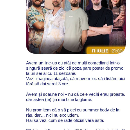
Avem un line-up cu atât de mulți comedianți într-o
singură seară de zici că poza pare poster de promo
la un serial cu 11 sezoane.
Vezi imaginea atașată, că n-avem loc să-i listăm aici
fără să dai scroll 3 ore.
Avem și scaune noi – nu că cele vechi erau proaste,
dar astea (te) țin mai bine la glume.
Nu promitem că o să pleci cu summer body de la
râs, dar… nici nu excludem.
Hai să vezi cum se râde oficial vara asta.