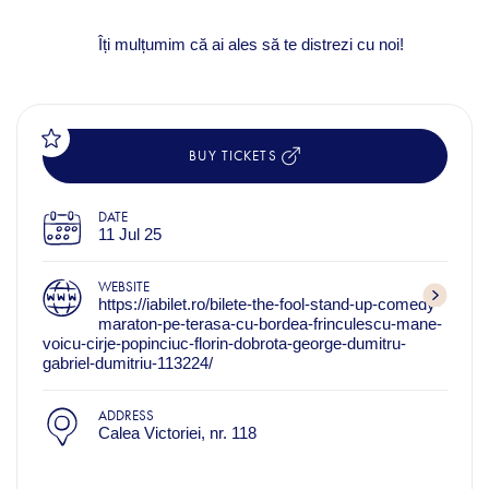
Îți mulțumim că ai ales să te distrezi cu noi!
BUY TICKETS
DATE
11 Jul 25
WEBSITE
https://iabilet.ro/bilete-the-fool-stand-up-comedy-
maraton-pe-terasa-cu-bordea-frinculescu-mane-
voicu-cirje-popinciuc-florin-dobrota-george-dumitru-
gabriel-dumitriu-113224/
ADDRESS
Calea Victoriei, nr. 118