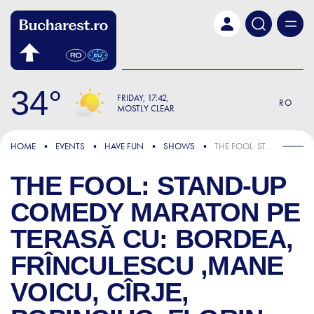
Skip to main content
34
FRIDAY
17:42
RO
MOSTLY CLEAR
HOME
EVENTS
HAVE FUN
SHOWS
THE FOOL: STAND-UP COMEDY MARATON PE TERASĂ CU: BORDEA, FRÎNCULESCU ,MANE VOICU, CÎRJE, POPINCIUC, FLORIN, DOBROTĂ, GEORGE DUMITRU, GABRIEL DUMITRIU
THE FOOL: STAND-UP
COMEDY MARATON PE
TERASĂ CU: BORDEA,
FRÎNCULESCU ,MANE
VOICU, CÎRJE,