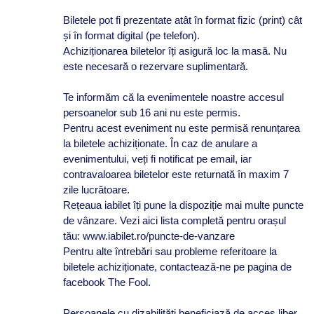
Biletele pot fi prezentate atât în format fizic (print) cât
și în format digital (pe telefon).
Achiziționarea biletelor îți asigură loc la masă. Nu
este necesară o rezervare suplimentară.
Te informăm că la evenimentele noastre accesul
persoanelor sub 16 ani nu este permis.
Pentru acest eveniment nu este permisă renunțarea
la biletele achiziționate. În caz de anulare a
evenimentului, veți fi notificat pe email, iar
contravaloarea biletelor este returnată în maxim 7
zile lucrătoare.
Rețeaua iabilet îți pune la dispoziție mai multe puncte
de vânzare. Vezi aici lista completă pentru orașul
tău: www.iabilet.ro/puncte-de-vanzare
Pentru alte întrebări sau probleme referitoare la
biletele achiziționate, contactează-ne pe pagina de
facebook The Fool.
Persoanele cu dizabilități beneficiază de acces liber