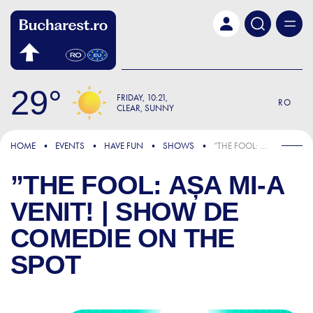
Skip to main content
29
FRIDAY
10:21
RO
CLEAR, SUNNY
HOME
EVENTS
HAVE FUN
SHOWS
”THE FOOL: AȘA MI-A VENIT! | SHOW DE COMEDIE ON THE SPOT
”THE FOOL: AȘA MI-A
VENIT! | SHOW DE
COMEDIE ON THE
SPOT