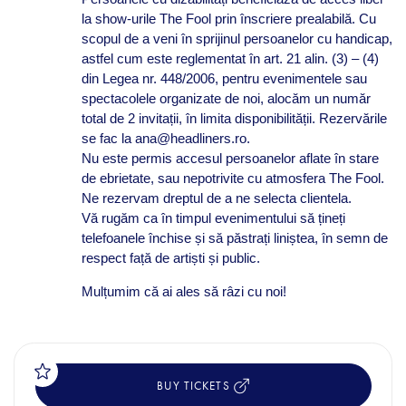
la show-urile The Fool prin înscriere prealabilă. Cu
scopul de a veni în sprijinul persoanelor cu handicap,
astfel cum este reglementat în art. 21 alin. (3) – (4)
din Legea nr. 448/2006, pentru evenimentele sau
spectacolele organizate de noi, alocăm un număr
total de 2 invitații, în limita disponibilității. Rezervările
se fac la ana@headliners.ro.
Nu este permis accesul persoanelor aflate în stare
de ebrietate, sau nepotrivite cu atmosfera The Fool.
Ne rezervam dreptul de a ne selecta clientela.
Vă rugăm ca în timpul evenimentului să țineți
telefoanele închise și să păstrați liniștea, în semn de
respect față de artiști și public.
Mulțumim că ai ales să râzi cu noi!
BUY TICKETS