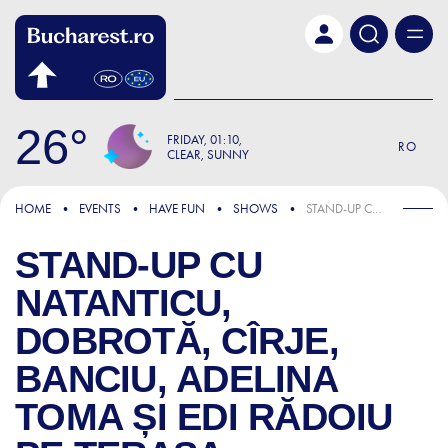
Skip to main content
26
FRIDAY
01:10
RO
CLEAR, SUNNY
HOME
EVENTS
HAVE FUN
SHOWS
STAND-UP CU NATANTICU, DOBROTĂ, CÎRJE, BANCIU, ADELINA TOMA ȘI EDI RĂDOIU PE TERASA COMICSCLUB!
STAND-UP CU
NATANTICU,
DOBROTĂ, CÎRJE,
BANCIU, ADELINA
TOMA ȘI EDI RĂDOIU