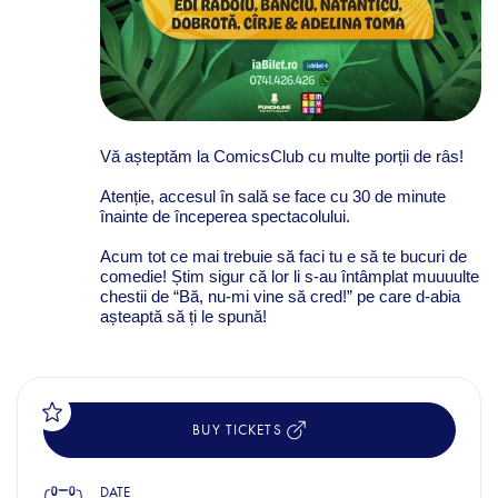
Vă așteptăm la ComicsClub cu multe porții de râs!
Atenție, accesul în sală se face cu 30 de minute
înainte de începerea spectacolului.
Acum tot ce mai trebuie să faci tu e să te bucuri de
comedie! Știm sigur că lor li s-au întâmplat muuuulte
chestii de “Bă, nu-mi vine să cred!” pe care d-abia
așteaptă să ți le spună!
BUY TICKETS
DATE