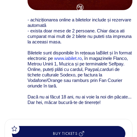
- achiziționarea online a biletelor include și rezervare
automată
- exista doar mese de 2 persoane. Chiar daca ati
cumparat mai mult de 2 bilete nu puteti sta impreuna
la aceeasi masa.
Biletele sunt disponibile în rețeaua IaBilet și în format
electronic pe
www.iabilet.ro
, în magazinele Flanco,
Metrou Unirii 1, Muzica și pe terminalele Selfpay.
Online, puteți plăti cu cardul, Paypal,carduri de
tichete culturale Sodexo, pe factura la
Vodafone/Orange sau ramburs prin Fan Courier
oriunde în tară.
Dacă nu ai făcut 18 ani, nu ai voie la noi din păcate...
Dar hei, măcar bucură-te de tinerețe!
BUY TICKETS