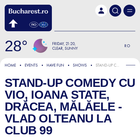
Skip to main content
28
FRIDAY
21:20
RO
CLEAR, SUNNY
HOME
EVENTS
HAVE FUN
SHOWS
STAND-UP COMEDY CU VIO, IOANA STATE, DRĂCEA, MĂLĂELE - VLAD OLTEANU LA CLUB 99
STAND-UP COMEDY CU
VIO, IOANA STATE,
DRĂCEA, MĂLĂELE -
VLAD OLTEANU LA
CLUB 99