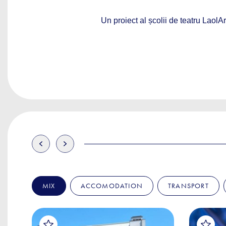
Un proiect al școlii de teatru
LaolAr
MIX
ACCOMODATION
TRANSPORT