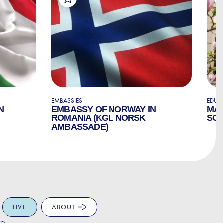
EMBASSIES
EDUC
N
EMBASSY OF NORWAY IN
MAR
ROMANIA (KGL NORSK
SC
AMBASSADE)
LIVE
ABOUT