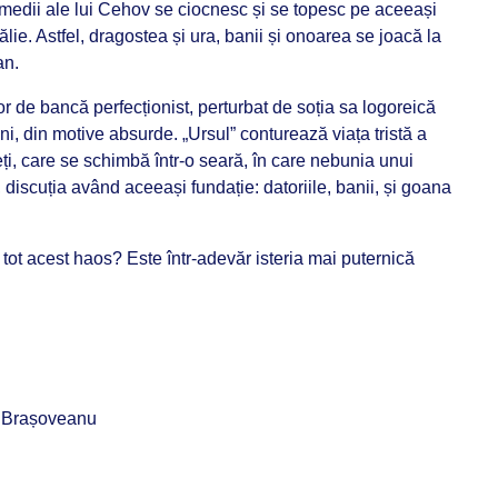
edii ale lui Cehov se ciocnesc și se topesc pe aceeași
ie. Astfel, dragostea și ura, banii și onoarea se joacă la
an.
tor de bancă perfecționist, perturbat de soția sa logoreică
ani, din motive absurde. „Ursul
”
conturează viața tristă a
ți, care se schimbă într-o seară, în care nebunia unui
, discuția având aceeași fundație: datoriile, banii, și goana
ot acest haos? Este într-adevăr isteria mai puternică
 Brașoveanu