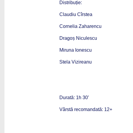
Distribuție:
Claudiu Cîrstea
Cornelia Zaharencu
Dragoș Niculescu
Miruna Ionescu
Stela Vizireanu
Durată:
1h 30’
Vârstă recomandată:
12+