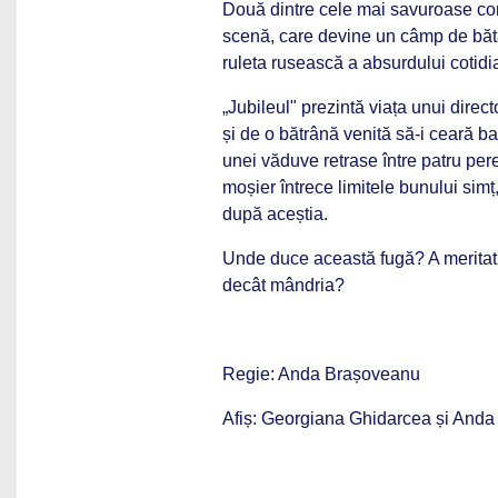
Două dintre cele mai savuroase com
scenă, care devine un câmp de bătăl
ruleta rusească a absurdului cotidi
„Jubileul" prezintă viața unui direc
și de o bătrână venită să-i ceară b
unei văduve retrase între patru pere
moșier întrece limitele bunului simț
după aceștia.
Unde duce această fugă? A meritat t
decât mândria?
Regie:
Anda Brașoveanu
Afiș:
Georgiana Ghidarcea și Anda