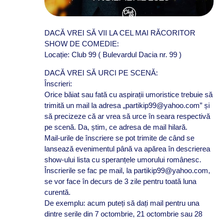
DACĂ VREI SĂ VII LA CEL MAI RĂCORITOR
SHOW DE COMEDIE:
Locație: Club 99 ( Bulevardul Dacia nr. 99 )
DACĂ VREI SĂ URCI PE SCENĂ:
Înscrieri:
Orice băiat sau fată cu aspirații umoristice trebuie să
trimită un mail la adresa „partikip99@yahoo.com” și
să precizeze că ar vrea să urce în seara respectivă
pe scenă. Da, știm, ce adresa de mail hilară.
Mail-urile de înscriere se pot trimite de când se
lansează evenimentul până va apărea în descrierea
show-ului lista cu speranțele umorului românesc.
Înscrierile se fac pe mail, la partikip99@yahoo.com,
se vor face în decurs de 3 zile pentru toată luna
curentă.
De exemplu: acum puteți să dați mail pentru una
dintre serile din 7 octombrie, 21 octombrie sau 28