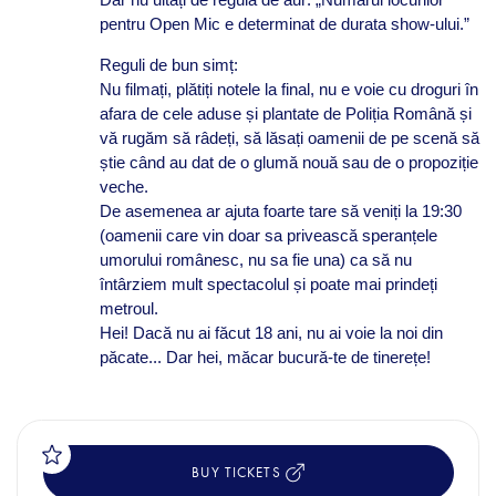
pentru Open Mic e determinat de durata show-ului.”
Reguli de bun simț:
Nu filmați, plătiți notele la final, nu e voie cu droguri în
afara de cele aduse și plantate de Poliția Română și
vă rugăm să râdeți, să lăsați oamenii de pe scenă să
știe când au dat de o glumă nouă sau de o propoziție
veche.
De asemenea ar ajuta foarte tare să veniți la 19:30
(oamenii care vin doar sa privească speranțele
umorului românesc, nu sa fie una) ca să nu
întârziem mult spectacolul și poate mai prindeți
metroul.
Hei! Dacă nu ai făcut 18 ani, nu ai voie la noi din
păcate... Dar hei, măcar bucură-te de tinerețe!
BUY TICKETS