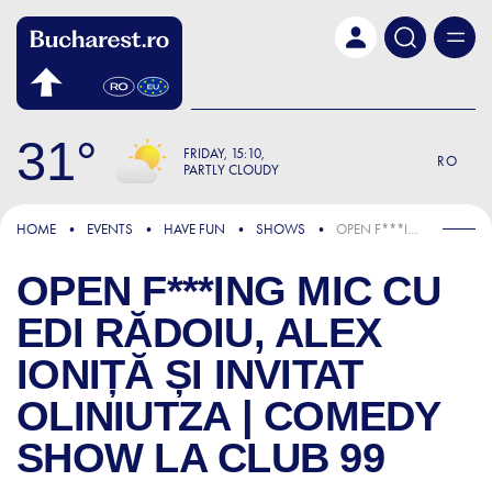
Skip to main content
31
FRIDAY
15:10
RO
PARTLY CLOUDY
HOME
EVENTS
HAVE FUN
SHOWS
OPEN F***ING MIC CU EDI RĂDOIU, ALEX IONIȚĂ ȘI INVITAT OLINIUTZA | COMEDY SHOW LA CLUB 99
OPEN F***ING MIC CU
EDI RĂDOIU, ALEX
IONIȚĂ ȘI INVITAT
OLINIUTZA | COMEDY
SHOW LA CLUB 99