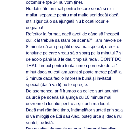
octombrie (pe 14 nu vom ține).
Nu dați câte un mail pentru fiecare seară și nici
mailuri separate pentru mai multe seri decât dacă
știți sigur că o să ajungeți! Nu blocați locurile
degeaba!
Referitor la format, dacă aveți de gând să începeți
cu: „cât trebuie să stăm pe scenă?”, „am nevoie de
8 minute că am pregătit ceva mai special, creez o
tensiune pe care vreau să o sparg pe la minutul 7 și
de acolo până la 8 le dau timp să râdă”, DON'T DO
THAT. Timpul pentru toata lumea porneste de la 1
minut daca nu ești amuzant și poate merge până la
3 minute daca faci o impresie bună și invitatul
special (dacă va fi) nu te oprește.
De asemenea, ar fi frumos ca cei ce sunt anunțați
că urcă pe scenă să ajungă cu 10 minute mai
devreme la locatie pentru a-și confirma locul.
Dacă mai rămâne timp, întâmplător sunteți prin sala
și vă milogiți de Edi sau Alex, puteți urca și dacă nu
sunteți pe listă.
Dar nu uitați de regula de aur: „Numarul locurilor