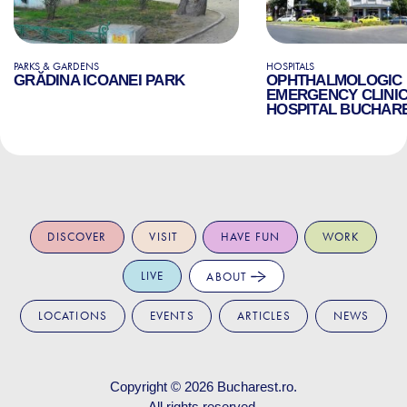
PARKS & GARDENS
HOSPITALS
GRĂDINA ICOANEI PARK
OPHTHALMOLOGIC
EMERGENCY CLINI
HOSPITAL BUCHAR
DISCOVER
VISIT
HAVE FUN
WORK
LIVE
ABOUT
LOCATIONS
EVENTS
ARTICLES
NEWS
Copyright © 2026
Bucharest.ro
.
All rights reserved.