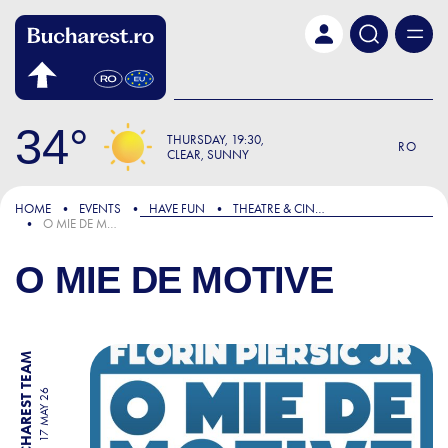
Skip to main content
34
THURSDAY
19:30
RO
CLEAR, SUNNY
HOME
EVENTS
HAVE FUN
THEATRE & CINEMA
O MIE DE MOTIVE
O MIE DE MOTIVE
BY BUCHAREST TEAM
17 MAY 26