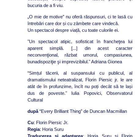
bucuria de a fi viu.
„O mie de motive” nu oferă răspunsuri, ci te lasă cu
întrebări care dor și cu zâmbete care vindecă.
Un spectacol despre viață, cu toate culorile ei.
"Un spectacol atipic, sofisticat în francheţea lui
aparent simplă. [...] din acest caracter
neconvenţional, răzbat umorul, compasiunea,
bunadispoziţie şi imprevizibilul." Adriana Gionea
“Simțul tăcerii, al suspansului cu publicul, al
dramatismului neteatralizat, Florin Piersic jr. le are
atât de în profunzime, încît nu poți decât să te lași
dus de poveste." Iulia Popovici, Observatorul
Cultural
după
“Every Brilliant Thing” de Duncan Macmillan
Cu
: Florin Piersic Jr.
Regia
: Horia Suru
Traducerea și adaptarea
: Horia Suru și Florin