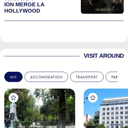
ION MERGE LA
HOLLYWOOD
VISIT AROUND
MIX
ACCOMODATION
TRANSPORT
PARKS &