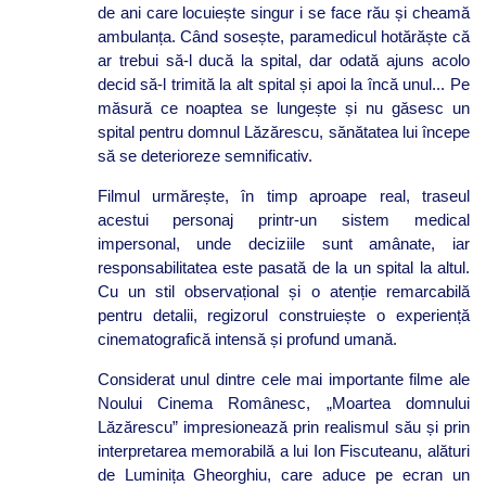
de ani care locuiește singur i se face rău și cheamă
ambulanța. Când sosește, paramedicul hotărăște că
ar trebui să-l ducă la spital, dar odată ajuns acolo
decid să-l trimită la alt spital și apoi la încă unul... Pe
măsură ce noaptea se lungește și nu găsesc un
spital pentru domnul Lăzărescu, sănătatea lui începe
să se deterioreze semnificativ.
Filmul urmărește, în timp aproape real, traseul
acestui personaj printr-un sistem medical
impersonal, unde deciziile sunt amânate, iar
responsabilitatea este pasată de la un spital la altul.
Cu un stil observațional și o atenție remarcabilă
pentru detalii, regizorul construiește o experiență
cinematografică intensă și profund umană.
Considerat unul dintre cele mai importante filme ale
Noului Cinema Românesc, „Moartea domnului
Lăzărescu” impresionează prin realismul său și prin
interpretarea memorabilă a lui Ion Fiscuteanu, alături
de Luminița Gheorghiu, care aduce pe ecran un