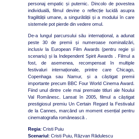
personaj empatic și puternic. Dincolo de povestea
individuală, filmul devine o reflecție lucidă asupra
fragilității umane, a singurătății și a modului în care
sistemele pot pierde din vedere omul.
De-a lungul parcursului său internațional, a adunat
peste 30 de premii și numeroase nominalizări,
inclusiv la European Film Awards (pentru regie și
scenariu) și la Independent Spirit Awards . Filmul a
fost, de asemenea, recompensat în multiple
festivaluri internaționale, printre care Chicago,
Copenhaga sau Namur, și a câștigat premii
importante precum BBC Four World Cinema Award.
Fiind unul dintre cele mai premiate titluri ale Noului
Val Românesc. Lansat în 2005, filmul a câștigat
prestigiosul premiu Un Certain Regard la Festivalul
de la Cannes, marcând un moment esențial pentru
cinematografia românească .
Regia
: Cristi Puiu
Scenariul
: Cristi Puiu, Răzvan Rădulescu