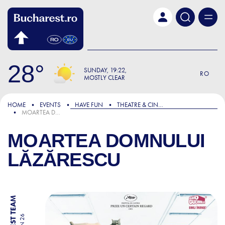
Skip to main content
28
SUNDAY
19:22
RO
MOSTLY CLEAR
HOME
EVENTS
HAVE FUN
THEATRE & CINEMA
MOARTEA DOMNULUI LĂZĂRESCU
MOARTEA DOMNULUI
LĂZĂRESCU