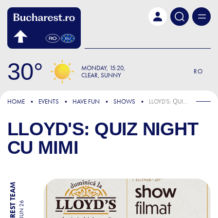
Skip to main content
30
MONDAY
15:20
RO
CLEAR, SUNNY
HOME
EVENTS
HAVE FUN
SHOWS
LLOYD'S: QUIZ NIGHT CU MIMI
LLOYD'S: QUIZ NIGHT
CU MIMI
BY BUCHAREST TEAM
07 JUN 26