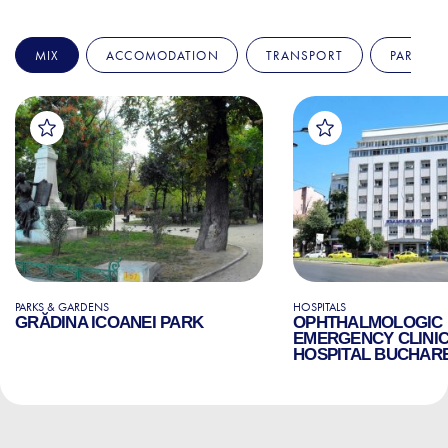
MIX
ACCOMODATION
TRANSPORT
PARKS &
PARKS & GARDENS
HOSPITALS
GRĂDINA ICOANEI PARK
OPHTHALMOLOGIC
EMERGENCY CLINI
HOSPITAL BUCHAR