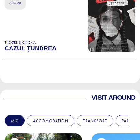
AUG 26
THEATRE & CINEMA
CAZUL ȚUNDREA
VISIT AROUND
MIX
ACCOMODATION
TRANSPORT
PARKS &