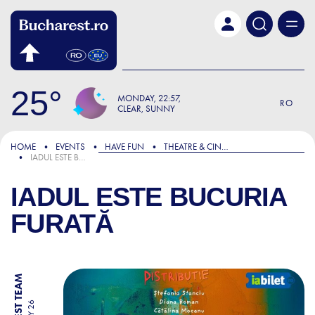
Skip to main content
25
MONDAY
22:57
RO
CLEAR, SUNNY
HOME
EVENTS
HAVE FUN
THEATRE & CINEMA
IADUL ESTE BUCURIA FURATĂ
IADUL ESTE BUCURIA
FURATĂ