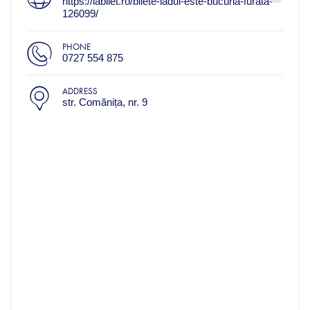
https://iabilet.ro/bilete-iadul-este-bucuria-furata-
126099/
PHONE
0727 554 875
ADDRESS
str. Comănița, nr. 9