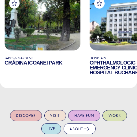
PARKS & GARDENS
HOSPITALS
GRĂDINA ICOANEI PARK
OPHTHALMOLOGIC
EMERGENCY CLINI
HOSPITAL BUCHAR
DISCOVER
VISIT
HAVE FUN
WORK
LIVE
ABOUT