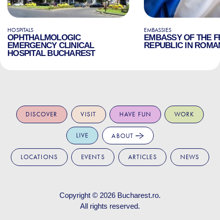
HOSPITALS
EMBASSIES
OPHTHALMOLOGIC
EMBASSY OF THE 
EMERGENCY CLINICAL
REPUBLIC IN ROMA
HOSPITAL BUCHAREST
DISCOVER
VISIT
HAVE FUN
WORK
LIVE
ABOUT
LOCATIONS
EVENTS
ARTICLES
NEWS
Copyright © 2026
Bucharest.ro
.
All rights reserved.