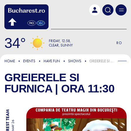
Skip to main content
34
FRIDAY
12:58
RO
CLEAR, SUNNY
HOME
EVENTS
HAVE FUN
SHOWS
GREIERELE SI FURNICA | ORA 11:30
GREIERELE SI
FURNICA | ORA 11:30
BY BUCHAREST TEAM
23 MAY 26