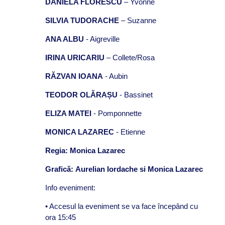
DANIELA FLORESCU
– Yvonne
SILVIA TUDORACHE
– Suzanne
ANA ALBU
- Aigreville
IRINA URICARIU
– Collete/Rosa
RĂZVAN IOANA
- Aubin
TEODOR OLĂRAȘU
- Bassinet
ELIZA MATEI
- Pomponnette
MONICA LAZAREC
- Etienne
Regia
: Monica Lazarec
Grafică:
Aurelian Iordache si Monica Lazarec
Info eveniment:
• Accesul la eveniment se va face începând cu
ora
15:45