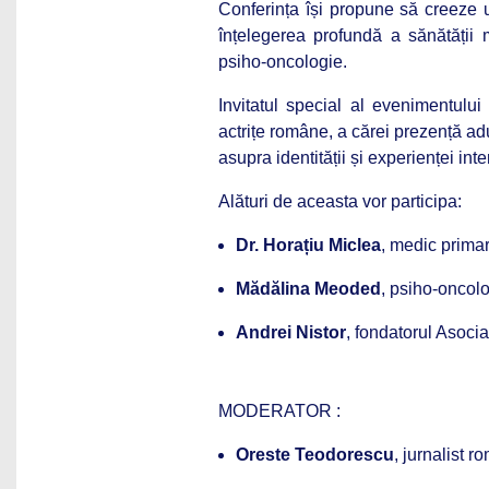
Conferința își propune să creeze un
înțelegerea profundă a sănătății m
psiho-oncologie.
Invitatul special al evenimentulu
actrițe române, a cărei prezență ad
asupra identității și experienței inte
Alături de aceasta vor participa:
Dr. Horațiu Miclea
, medic primar
Mădălina Meoded
, psiho-oncolo
Andrei Nistor
, fondatorul Asocia
MODERATOR :
Oreste Teodorescu
, jurnalist r