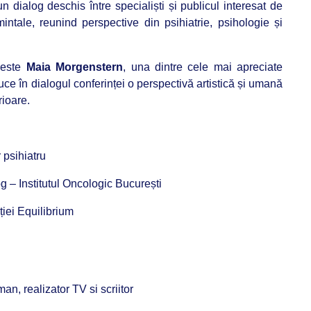
 dialog deschis între specialiști și publicul interesat de
intale, reunind perspective din psihiatrie, psihologie și
i este
Maia Morgenstern
, una dintre cele mai apreciate
uce în dialogul conferinței o perspectivă artistică și umană
rioare.
 psihiatru
g – Institutul Oncologic București
ției Equilibrium
oman, realizator TV si scriitor