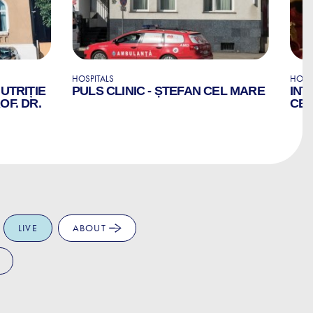
HOSPITALS
HOSP
NUTRIȚIE
PULS CLINIC - ȘTEFAN CEL MARE
INT
OF. DR.
CE
LIVE
ABOUT