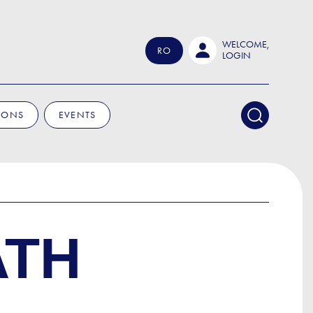
WELCOME,
RO
LOGIN
IONS
EVENTS
ATH