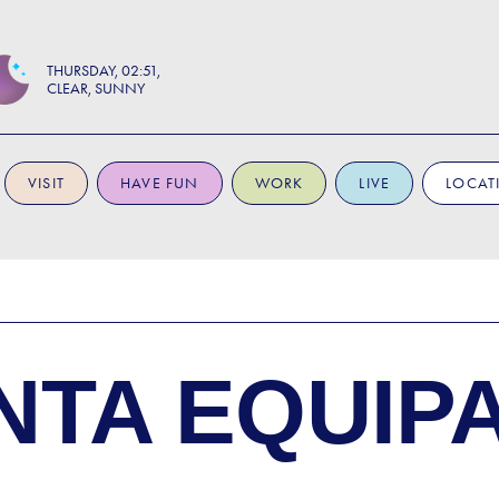
THURSDAY
02:51
CLEAR, SUNNY
VISIT
HAVE FUN
WORK
LIVE
LOCAT
NTA EQUIP