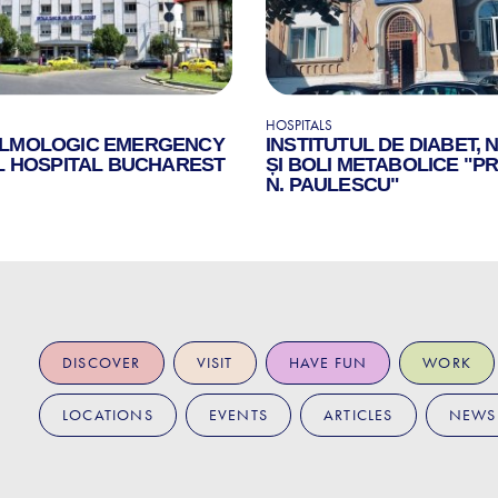
HOSPITALS
LMOLOGIC EMERGENCY
INSTITUTUL DE DIABET, 
L HOSPITAL BUCHAREST
ȘI BOLI METABOLICE "PR
N. PAULESCU"
DISCOVER
VISIT
HAVE FUN
WORK
LOCATIONS
EVENTS
ARTICLES
NEWS