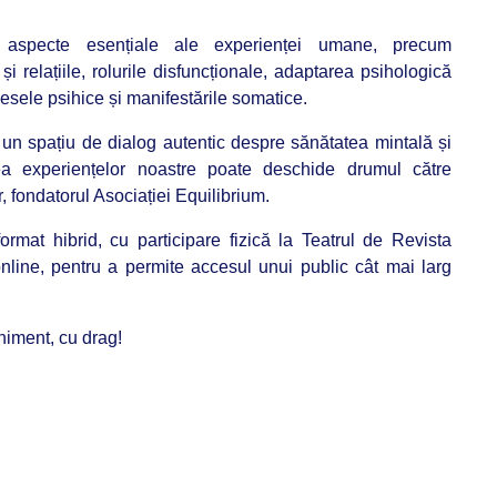
 aspecte esențiale ale experienței umane, precum
și relațiile, rolurile disfuncționale, adaptarea psihologică
cesele psihice și manifestările somatice.
n spațiu de dialog autentic despre sănătatea mintală și
a experiențelor noastre poate deschide drumul către
, fondatorul Asociației Equilibrium.
rmat hibrid, cu participare fizică la Teatrul de Revista
nline, pentru a permite accesul unui public cât mai larg
niment, cu drag!