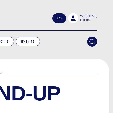
WELCOME,
RO
LOGIN
IONS
EVENTS
OW)
ND-UP