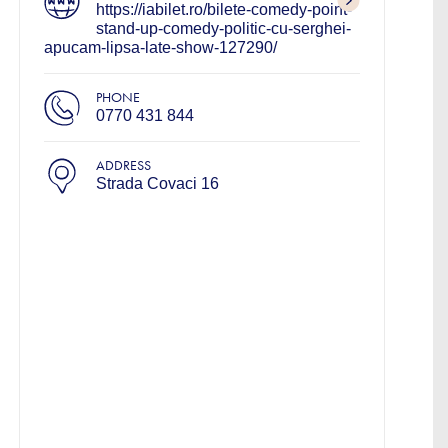
https://iabilet.ro/bilete-comedy-point-
stand-up-comedy-politic-cu-serghei-
apucam-lipsa-late-show-127290/
PHONE
0770 431 844
ADDRESS
Strada Covaci 16