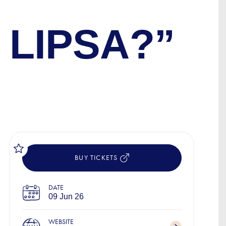
U
 LIPSA?”
BUY TICKETS
DATE
09 Jun 26
WEBSITE