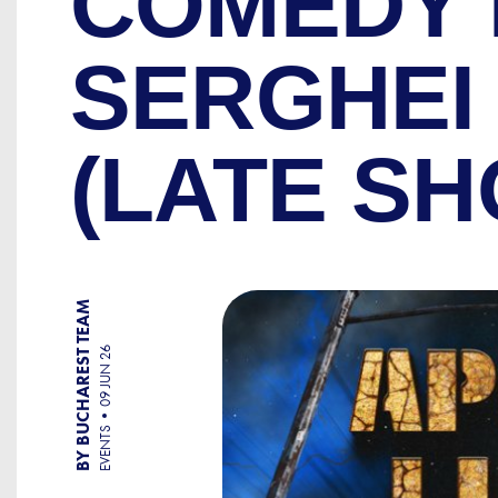
COMEDY 
SERGHEI 
(LATE S
BY BUCHAREST TEAM
09 JUN 26
EVENTS