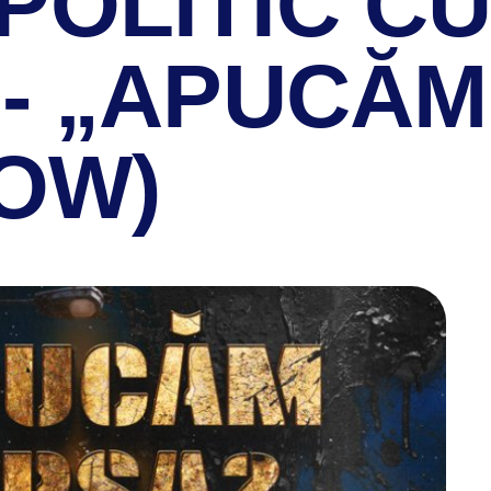
POLITIC C
- „APUCĂM
HOW)