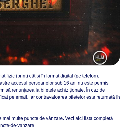
at fizic (print) cât și în format digital (pe telefon).
stre accesul persoanelor sub 16 ani nu este permis.
isă renunțarea la biletele achiziționate. În caz de
ficat pe email, iar contravaloarea biletelor este returnată în
ie mai multe puncte de vânzare. Vezi aici lista completă
puncte-de-vanzare