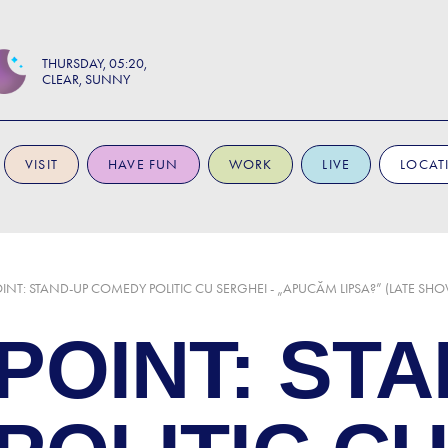
THURSDAY
05:20
CLEAR, SUNNY
VISIT
HAVE FUN
WORK
LIVE
LOCAT
NT: STAND-UP COMEDY POLITIC CU SERGHEI - „APUCĂM LIPSA?” (LATE SH
POINT: STA