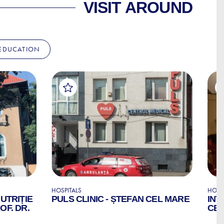
VISIT AROUND
EDUCATION
HOSPITALS
HOSP
NUTRIȚIE
PULS CLINIC - ȘTEFAN CEL MARE
INT
OF. DR.
CE