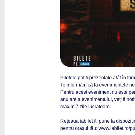
Biletele pot fi prezentate atât în form
Te informăm că la evenimentele noa
Pentru acest eveniment nu este perm
anulare a evenimentului, veți fi noti
maxim 7 zile lucrătoare.
Rețeaua iabilet îți pune la dispoziț
pentru orașul tău: www.iabilet.ro/