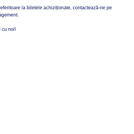
eferitoare la biletele achiziționate, contactează-ne pe
agement.
i cu noi!