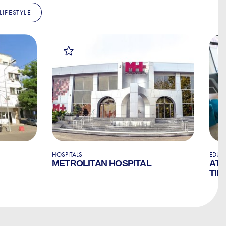
LIFESTYLE
HOSPITALS
EDUC
METROLITAN HOSPITAL
ATL
TIN