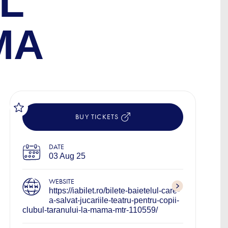
L
MA
BUY TICKETS
DATE
03 Aug 25
WEBSITE
https://iabilet.ro/bilete-baietelul-care-
a-salvat-jucariile-teatru-pentru-copii-
clubul-taranului-la-mama-mtr-110559/