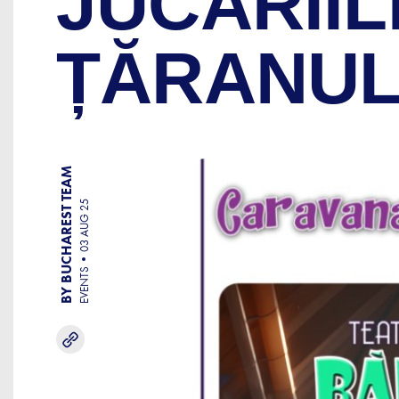
JUCĂRII
ȚĂRANUL
BY BUCHAREST TEAM
03 AUG 25
EVENTS