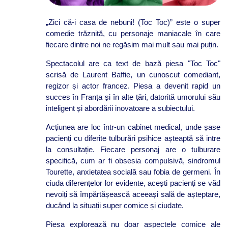
„Zici că-i casa de nebuni! (Toc Toc)” este o super
comedie trăznită, cu personaje maniacale în care
fiecare dintre noi ne regăsim mai mult sau mai puțin.
Spectacolul are ca text de bază piesa "Toc Toc"
scrisă de Laurent Baffie, un cunoscut comediant,
regizor și actor francez. Piesa a devenit rapid un
succes în Franța și în alte țări, datorită umorului său
inteligent și abordării inovatoare a subiectului.
Acțiunea are loc într-un cabinet medical, unde șase
pacienți cu diferite tulburări psihice așteaptă să intre
la consultație. Fiecare personaj are o tulburare
specifică, cum ar fi obsesia compulsivă, sindromul
Tourette, anxietatea socială sau fobia de germeni. În
ciuda diferențelor lor evidente, acești pacienți se văd
nevoiți să împărtășească aceeași sală de așteptare,
ducând la situații super comice și ciudate.
Piesa explorează nu doar aspectele comice ale