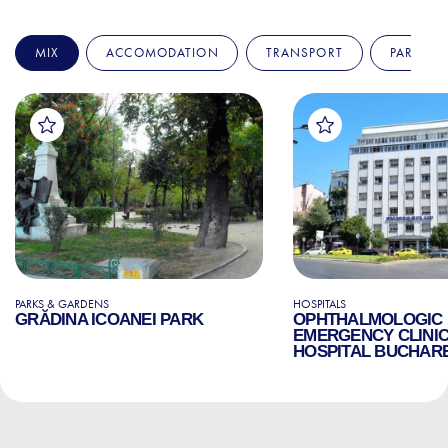
MIX
ACCOMODATION
TRANSPORT
PARKS &
PARKS & GARDENS
HOSPITALS
GRĂDINA ICOANEI PARK
OPHTHALMOLOGIC
EMERGENCY CLINI
HOSPITAL BUCHAR