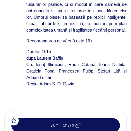
tulburărilor psihice, ci și modul în care oamenii se
pot conecta și sprijini reciproc în ciuda diferențelor
lor. Umorul piesei se bazează pe replici inteligente,
situații absurde și ironie fină, ce pun în prim-plan
complexitatea umană și fragilitatea fiecărui personaj.
Recomandarea de vârstă este 16+
Durata: 1h15
după Laurent Baffie
Cu: Ionuț Iftimiciuc, Radu Catană, Ioana Nichita,
Grațiela Popa, Francesca Fülöp, Ștefan Liță și
Adrian Luican
Regia: Adam S. Q. David
BUY TICKETS