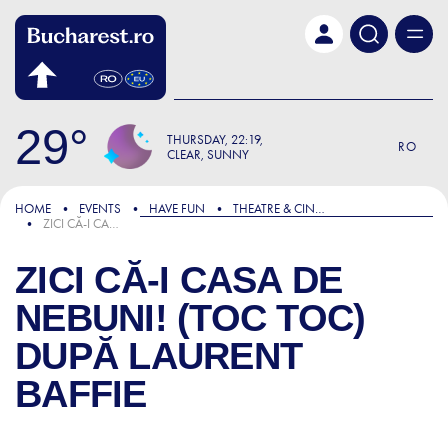
Skip to main content
29
THURSDAY
22:19
RO
CLEAR, SUNNY
HOME
EVENTS
HAVE FUN
THEATRE & CINEMA
ZICI CĂ-I CASA DE NEBUNI! (TOC TOC) DUPĂ LAURENT BAFFIE
ZICI CĂ-I CASA DE
NEBUNI! (TOC TOC)
DUPĂ LAURENT
BAFFIE