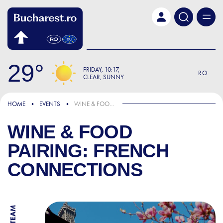
Skip to main content
29
FRIDAY
10:17
RO
CLEAR, SUNNY
HOME
EVENTS
WINE & FOOD PAIRING: FRENCH CONNECTIONS
WINE & FOOD
PAIRING: FRENCH
CONNECTIONS