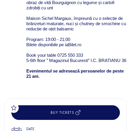
obraz de vită Bourguignon cu legume și cartofi
zdrobiți cu unt
Maison Sichel Margaux, împreună cu o selecție de
brânzeturi maturate, nuci și chutney de smochine cu
reducție de oțet balsamic
Program: 19:00 - 21:00
Bilete disponibile pe iaBilet.ro
Book your table 0725 550 333
5-6th floor ” Magazinul Bucuresti” I.C. BRATIANU 36
Evenimentul se adresează persoanelor de
peste
21 ani.
BUY TICKETS
DATE