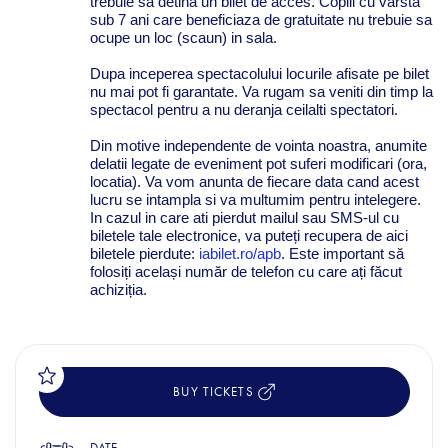
trebuie sa detina un bilet de acces. Copiii cu varsta
sub 7 ani care beneficiaza de gratuitate nu trebuie sa
ocupe un loc (scaun) in sala.
Dupa inceperea spectacolului locurile afisate pe bilet
nu mai pot fi garantate. Va rugam sa veniti din timp la
spectacol pentru a nu deranja ceilalti spectatori.
Din motive independente de vointa noastra, anumite
delatii legate de eveniment pot suferi modificari (ora,
locatia). Va vom anunta de fiecare data cand acest
lucru se intampla si va multumim pentru intelegere.
In cazul in care ati pierdut mailul sau SMS-ul cu
biletele tale electronice, va puteți recupera de aici
biletele pierdute
:
iabilet.ro/apb
. Este important să
folosiți același număr de telefon cu care ați făcut
achiziția.
BUY TICKETS
DATE