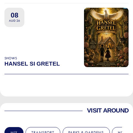
08
AUG 26
SHOWS
HANSEL SI GRETEL
VISIT AROUND
MIX
TRANSPORT
PARKS & GARDENS
HOSPIT