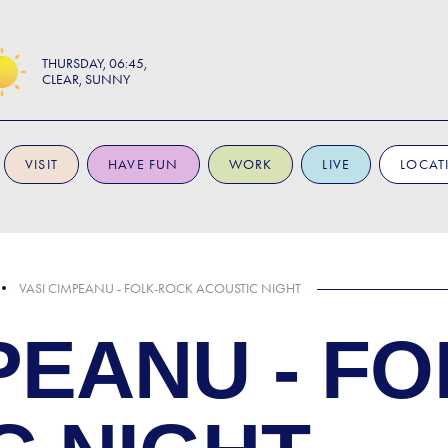
THURSDAY
06:45
CLEAR, SUNNY
VISIT
HAVE FUN
WORK
LIVE
LOCAT
VASI CIMPEANU - FOLK-ROCK ACOUSTIC NIGHT
PEANU - F