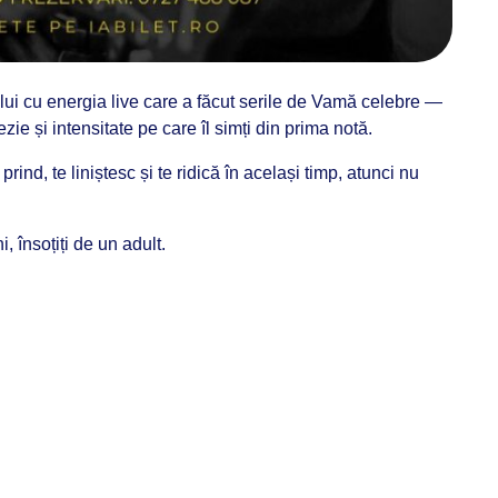
ului cu energia live care a făcut serile de Vamă celebre —
ie și intensitate pe care îl simți din prima notă.
rind, te liniștesc și te ridică în același timp, atunci nu
, însoțiți de un adult.