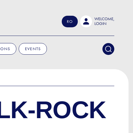
WELCOME,
RO
LOGIN
IONS
EVENTS
OLK-ROCK