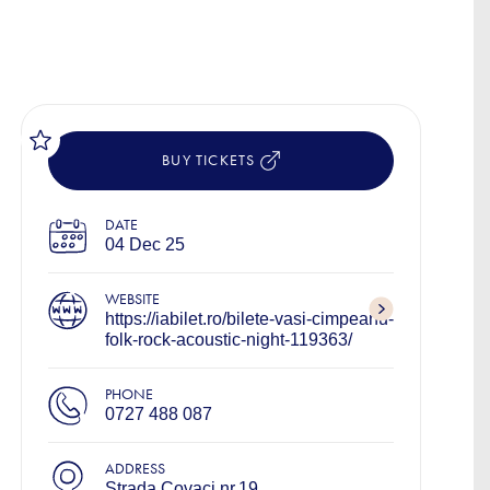
BUY TICKETS
DATE
04 Dec 25
WEBSITE
https://iabilet.ro/bilete-vasi-cimpeanu-
folk-rock-acoustic-night-119363/
PHONE
0727 488 087
ADDRESS
Strada Covaci nr.19