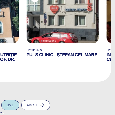
HOSPITALS
HOSP
NUTRIȚIE
PULS CLINIC - ȘTEFAN CEL MARE
INT
OF. DR.
CE
LIVE
ABOUT